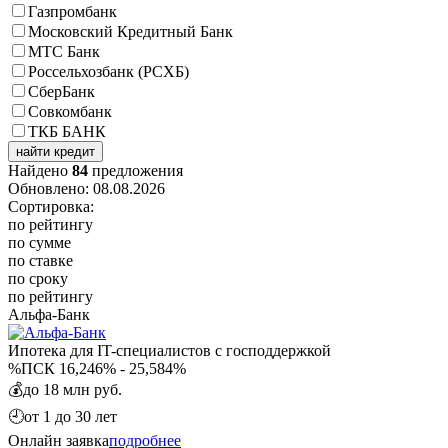
Газпромбанк
Московский Кредитный Банк
МТС Банк
Россельхозбанк (РСХБ)
СберБанк
Совкомбанк
ТКБ БАНК
найти кредит
Найдено
84
предложения
Обновлено: 08.08.2026
Сортировка:
по рейтингу
по сумме
по ставке
по сроку
по рейтингу
Альфа-Банк
Ипотека для IT-специалистов с господдержкой
%
ПСК 16,246% - 25,584%
💰
до 18 млн руб.
🕘
от 1 до 30 лет
Онлайн заявка
подробнее