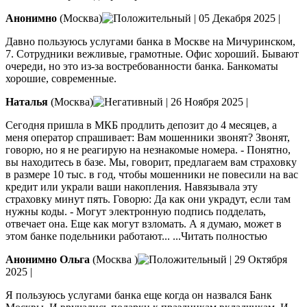
Анонимно
(Москва)
|
05 Декабря 2025
|
Давно пользуюсь услугами банка в Москве на Мичуринском,
7. Сотрудники вежливые, грамотные. Офис хороший. Бывают
очереди, но это из-за востребованности банка. Банкоматы
хорошие, современные.
Наталья
(Москва)
|
26 Ноября 2025
|
Сегодня пришла в МКБ продлить депозит до 4 месяцев, а
меня оператор спрашивает: Вам мошенники звонят? Звонят,
говорю, но я не реагирую на незнакомые номера. - Понятно,
вы находитесь в базе. Мы, говорит, предлагаем вам страховку
в размере 10 тыс. в год, чтобы мошенники не повесили на вас
кредит
или украли ваши накопления. Навязывала эту
страховку минут пять. Говорю: Да как они украдут, если там
нужны коды. - Могут электронную подпись подделать,
отвечает она. Еще как могут взломать. А я думаю, может в
этом банке подельники работают...
...Читать полностью
Анонимно Ольга
(Москва )
|
29 Октября
2025
|
Я пользуюсь услугами банка еще когда он назвался Банк