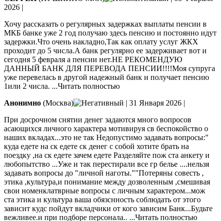
2026
|
Хочу рассказать о регулярных задержках выплаты пенсии в
МКБ банке уже 2 год получаю здесь пенсию и постоянно идут
задержки.Что очень накладно,Так как оплату услуг ЖКХ
проходит до 5 числа.А банк регулярно ее задерживает вот и
сегодня 5 февраля а пенсии нет.НЕ РЕКОМЕНДУЮ
ДАННЫЙ БАНК ДЛЯ ПЕРЕВОДА
ПЕНСИИ!!!!Моя супруга
уже перевелась в другой надежный банк и получает пенсию
1или 2 числа.
...Читать полностью
Анонимно
(Москва)
|
31 Января 2026
|
При досрочном снятии денег задаются много вопросов
асающихся личного характера мотивируя св беспокойство о
наших вкладах...это не так Недопустимо задавать вопросы:"
куда едете на ск едете ск денег с собой хотите брать на
поездку ,на ск едете зачем едете Разделяйте пож ста анкету и
любопытство
...Уже и так перестирали все гр белье ....нельзя
задавать вопросы до "личной наготы.""Потеряны совесть ,
этика ,культура,и понимание между дозволенным ,смешивая
свои номенклатврные вопросы с личным характером...мож
ста этика и культура ваша обязснность соблюдать от этого
зависит кудс пойдут вкладчики от кого зависим Банк...Будьте
вежливее.и при подборе персонала..
...Читать полностью