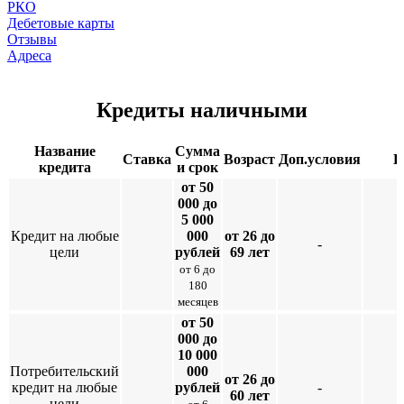
РКО
Дебетовые карты
Отзывы
Адреса
Кредиты наличными
Название
Сумма
Ставка
Возраст
Доп.условия
П
кредита
и срок
от 50
000 до
5 000
Кредит на любые
000
от 26 до
-
цели
рублей
69 лет
от 6 до
180
месяцев
от 50
000 до
10 000
Потребительский
000
от 26 до
кредит на любые
рублей
-
60 лет
цели