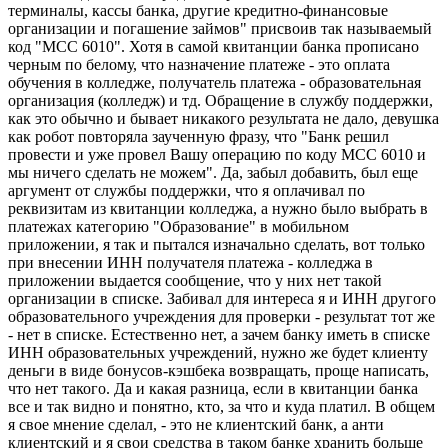
терминалы, кассы банка, другие кредитно-финансовые
организации и погашение займов" присвоив так называемый
код "МСС 6010". Хотя в самой квитанции банка прописано
черным по белому, что назначение платеже - это оплата
обучения в колледже, получатель платежа - образовательная
организация (колледж) и тд. Обращение в службу поддержки,
как это обычно и бывает никакого результата не дало, девушка
как робот повторяла заученную фразу, что "Банк решил
провести и уже провел Вашу операцию по коду МСС 6010 и
мы ничего сделать не можем". Да, забыл добавить, был еще
аргумент от службы поддержки, что я оплачивал по
реквизитам из квитанции колледжа, а нужно было выбрать в
платежах категорию "Образование" в мобильном
приложении, я так и пытался изначально сделать, вот только
при внесении ИНН получателя платежа - колледжа в
приложении выдается сообщение, что у них нет такой
организации в списке. Забивал для интереса я и ИНН другого
образовательного учреждения для проверки - результат тот же
- нет в списке. Естественно нет, а зачем банку иметь в списке
ИНН образовательных учреждений, нужно же будет клиенту
деньги в виде бонусов-кэшбека возвращать, проще написать,
что нет такого. Да и какая разница, если в квитанции банка
все и так видно и понятно, кто, за что и куда платил. В общем
я свое мнение сделал, - это не клиентский банк, а анти
клиентский и я свои средства в таком банке хранить больше