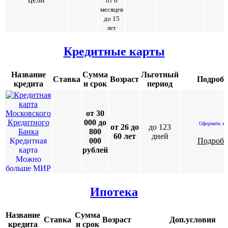
от 6
месяцев
до 15
лет
Кредитные карты
Название
Сумма
Льготный
Ставка
Возраст
Подробн
кредита
и срок
период
от 30
000 до
Оформить ка
от 26 до
до 123
800
60 лет
дней
Кредитная
000
Подробн
карта
рублей
Можно
больше МИР
Ипотека
Название
Сумма
Ставка
Возраст
Доп.условия
кредита
и срок