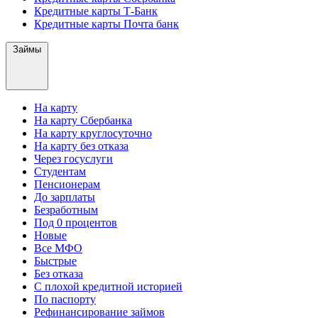
Кредитные карты Т-Банк
Кредитные карты Почта банк
Займы
На карту
На карту Сбербанка
На карту круглосуточно
На карту без отказа
Через госуслуги
Студентам
Пенсионерам
До зарплаты
Безработным
Под 0 процентов
Новые
Все МФО
Быстрые
Без отказа
С плохой кредитной историей
По паспорту
Рефинансирование займов