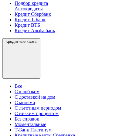
Подбор кредита
Автокредиты
Кредит Сбербанк
Кредит Т-Банк
Кредит ВТБ
Кредит Альфа банк
Кредитные карты
Все
С кэшбэком
С доставкой на дом
С милями
С льготным периодом
С низким процентом
Без справок
Моментальные
Т-Банк Платинум
Кредитные карты Сбербанка