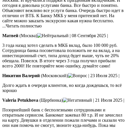
Москвы. И вручались подарки к праздникам вкладчикам. И
сегодня я довольна услугами банка. Все быстро и понятно.
Объясняют вежливо все услуги банка. Очередь быстро идет в
отличии от ВТБ. К Банку МКБ у меня притензий нет. На
сайте можно
заказать экскурсию какая нужна бесплатно.
...Читать полностью
Матвей
(Москва)
|
08 Сентября 2025
|
3 года назад хотел сделать в МКБ вклад, было 100 000 руб.
Сотрудница банка посоветовала положить не на вклад, а на
инвестиционный счет, типа доход будет выше, чуть не 20%
обещала. Повелся. В итоге через 3 года получил прибыли
всего 2000! Не повторяйте мою ошибку, думайте сами!
Никитин Валерий
(Московский)
|
23 Июля 2025
|
Долго ждать в очереди клиентов, но когда дождешься, то всё
хорошо
Valeria Petukhova
(Щербинка)
|
21 Июля 2025
|
Позорнейший банк с бесполезными сотрудниками и
отвратным сервисом. Банкомат зажевал 80 т.р. И не зачислил
на карту. Девушки в отделении пожали плечами и сказали что
они нам помочь не смогут, звоните куда-нибудь. Пока мы