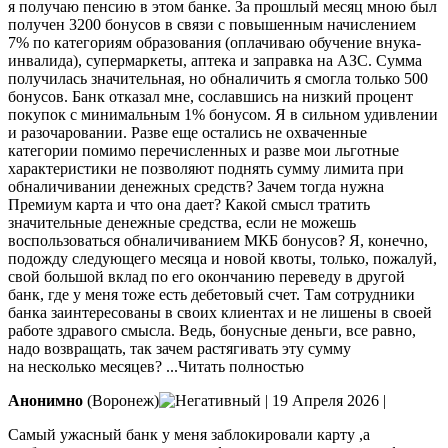
я получаю пенсию в этом банке. За прошлый месяц мною был
получен 3200 бонусов в связи с повышенным начислением
7% по категориям образования (оплачиваю обучение внука-
инвалида), супермаркеты, аптека и заправка на АЗС. Сумма
получилась значительная, но обналичить я смогла только 500
бонусов. Банк отказал мне, сославшись на низкий процент
покупок с минимальным 1% бонусом. Я в сильном удивлении
и разочаровании. Разве еще остались не охваченные
категории помимо перечисленных и разве мои льготные
характеристики не позволяют поднять сумму лимита при
обналичивании денежных средств? Зачем тогда нужна
Премиум карта и что она дает? Какой смысл тратить
значительные денежные средства, если не можешь
воспользоваться обналичиванием МКБ бонусов? Я, конечно,
подожду следующего месяца и новой квоты, только, пожалуй,
свой большой вклад по его окончанию переведу в другой
банк, где у меня тоже есть дебетовый счет. Там сотрудники
банка заинтересованы в своих клиентах и не лишены в своей
работе здравого смысла. Ведь, бонусные деньги, все равно,
надо возвращать, так зачем растягивать эту сумму
на несколько месяцев?
...Читать полностью
Анонимно
(Воронеж)
|
19 Апреля 2026
|
Самый ужасный банк у меня заблокировали карту ,а