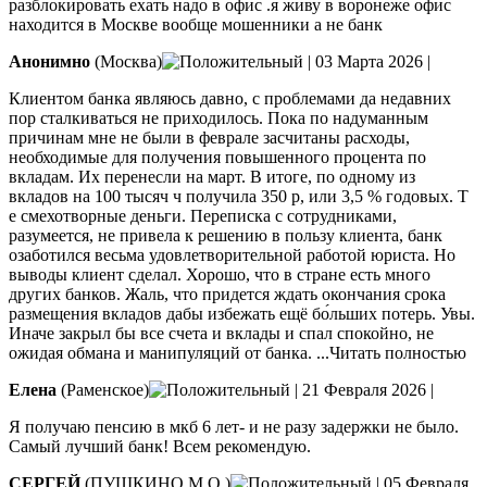
разблокировать ехать надо в офис .я живу в воронеже офис
находится в Москве вообще мошенники а не банк
Анонимно
(Москва)
|
03 Марта 2026
|
Клиентом банка являюсь давно, с проблемами да недавних
пор сталкиваться не приходилось. Пока по надуманным
причинам мне не были в феврале засчитаны расходы,
необходимые для получения повышенного процента по
вкладам. Их перенесли на март. В итоге, по одному из
вкладов на 100 тысяч ч получила
350 р, или 3,5 % годовых. Т
е смехотворные деньги. Переписка с сотрудниками,
разумеется, не привела к решению в пользу клиента, банк
озаботился весьма удовлетворительной работой юриста. Но
выводы клиент сделал. Хорошо, что в стране есть много
других банков. Жаль, что придется ждать окончания срока
размещения вкладов дабы избежать ещё бо́льших потерь. Увы.
Иначе закрыл бы все счета и вклады и спал спокойно, не
ожидая обмана и манипуляций от банка.
...Читать полностью
Елена
(Раменское)
|
21 Февраля 2026
|
Я получаю пенсию в мкб 6 лет- и не разу задержки не было.
Самый лучший банк! Всем рекомендую.
СЕРГЕЙ
(ПУШКИНО М.О.)
|
05 Февраля