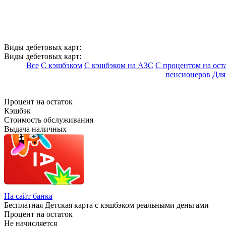
Виды дебетовых карт:
Виды дебетовых карт:
Все
С кэшбэком
С кэшбэком на АЗС
С процентом на ост
пенсионеров
Для
Процент на остаток
Кэшбэк
Стоимость обслуживания
Выдача наличных
На сайт банка
Бесплатная Детская карта с кэшбэком реальными деньгами
Процент на остаток
Не начисляется