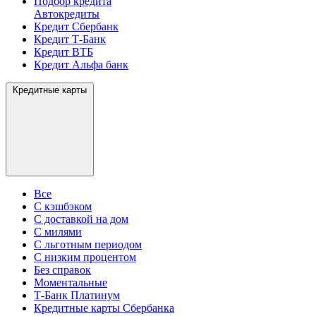
Подбор кредита
Автокредиты
Кредит Сбербанк
Кредит Т-Банк
Кредит ВТБ
Кредит Альфа банк
Кредитные карты
Все
С кэшбэком
С доставкой на дом
С милями
С льготным периодом
С низким процентом
Без справок
Моментальные
Т-Банк Платинум
Кредитные карты Сбербанка