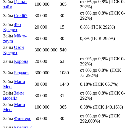
Займ
Гранат
от 0% до 0,8% (ПСК 0-
100 000
365
займ
292%)
от 0% до 0,8% (ПСК 0-
Займ
Credit7
30 000
30
292%)
Займ
495
20 000
15
0,8% (ПСК 292%)
Кредит
Займ
Mikro-
30 000
30
0,8% (ПСК 292%)
zaym
Займ
Озон
300 000 000
540
Кредит
от 0% до 0,8% (ПСК 0-
Займ
Корона
20 000
63
292%)
от 0% до 0,8% (ПСК
Займ
Бюджет
300 000
1080
73-292%)
Займ
Мани
30 000
1440
0.18% (ПСК 65.7%)
Мен
Займ
Займ
от 0% до 0,8% (ПСК 0-
30 000
31
мобайл
292%)
Займ
Мани
100 000
365
0,38% (ПСК 140,16%)
Мен
от 0% до 0.8% (ПСК
Займ
Финтерс
50 000
30
292,000%)
Займ
Кредит 2