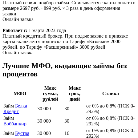
Платный сервис подбора займа. Списывается с карты оплата в
размере 2697 руб. - 899 руб. × 3 раза в день оформления
заявки.
Онлайн заявка
Работает с:
1 марта 2023 года
Платный кредитный брокер. При подаче заявке и привязке
карты включается подписка по Тарифу «Базовый» 2000
рублей, по Тарифу «Расширенный» 3000 рублей.
Онлайн заявка
Лучшие МФО, выдающие займы без
процентов
Макс
Макс
МФО
сумма,
срок,
Ставка
рублей
дней
Займ
Белка
от 0% до 0,8% (ПСК 0-
30 000
30
Кредит
292%)
Займ
от 0% до 0,8% (ПСК 0-
30 000
30
Вэббанкир
292%)
от 0% до 0,8% (ПСК 0-
Займ
Бустра
30 000
16
292%)