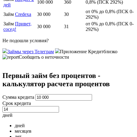
100 000
360
0,8% (ПСК 292%)
дей
от 0% до 0,8% (ПСК 0-
Займ
Credexa
30 000
30
292%)
Займ
Привет,
от 0% до 0,8% (ПСК 0-
30 000
31
сосед!
292%)
Не подошли условия?
Займы через Телеграм
Приложение Кредитблизко
Сообщить о неточности
Первый займ без процентов -
калькулятор расчета процентов
Сумма кредита
Срок кредита
дней
дней
месяцев
лет