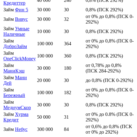
40 000
240
0,8% (ПСК 292%)
Кредиттер
Займ
Фин 5
30 000
30
0,8% (ПСК 292%)
от 0% до 0,8% (ПСК 0-
Займ
Вивус
30 000
32
292%)
Займ
Умные
10 000
30
0,8% (ПСК 292%)
Наличные
Займ
от 0% до 0,8% (ПСК 0-
100 000
364
ДоброЗайм
292%)
Займ
100 000
360
0,8% (ПСК 292%)
OneClickMoney
Займ
от 0,78% до 0,8%
30 000
180
МаниКэш
(ПСК 284-292%)
Займ
Мани
20 000
30
до 0,8% (ПСК 0-292%)
Дей
Займ
от 0% до 0,8% (ПСК 0-
100 000
182
Бережный
292%)
Займ
30 000
30
0,8% (ПСК 292%)
МедиумСкор
Займ
Хурма
от 0% до 0.8% (ПСК 0-
50 000
31
Кредит
292%)
от 0,6% до 0,8% (ПСК
Займ
Небус
300 000
84
от 0% до 292%)