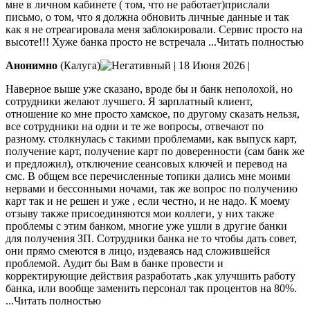
мне в личном кабинете ( том, что не работает)прислали
письмо, о том, что я должна обновить личные данные и так
как я не отреагировала меня заблокировали. Сервис просто на
высоте!!! Хуже банка просто не встречала
...Читать полностью
Анонимно
(Калуга)
|
18 Июня 2026
|
Наверное выше уже сказано, вроде бы и банк неполохой, но
сотрудники желают лучшего. Я зарплатный клиент,
отношение ко мне просто хамское, по другому сказать нельзя,
все сотрудники на одни и те же вопросы, отвечают по
разному. столкнулась с такими проблемами, как выпуск карт,
получение карт,
получение карт по доверенности (сам банк же
и предложил), отключение сеансовых ключей и перевод на
смс. В общем все перечисленные топики дались мне моими
нервами и бессонными ночами, так же вопрос по получению
карт так и не решен и уже , если честно, и не надо. К моему
отзыву также присоединяются мои коллеги, у них также
проблемы с этим банком, многие уже ушли в другие банки
для получения ЗП. Сотрудники банка не то чтобы дать совет,
они прямо смеются в лицо, издеваясь над сложившейся
проблемой. Аудит бы Вам в банке провести и
корректирующие действия разработать ,как улучшить работу
банка, или вообще заменить персонал так процентов на 80%.
...Читать полностью