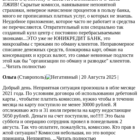
ЛЖИВ! Скрытые комисси, навязывание непонятной
страховки, неверное начисление процентов в
пользу банка,
много не прописанных платных услуг, о которых не знаешь.
Неудобное приложение, которое часто не работает и средства
не перечисляются. Отвратительный или специально так
созданный кулл центр с постоянно перебрасываемыми
звонками...ЭТО уже не ЮНИКРЕДИТ БАНК, это
микрозаймы с трюками по обману клиентов. Неправомерное
списание денежных средств, блокировка карт, обман на
консервациях и курсах валют, это самые невинные подлости
этой как бы "организации по обману и разводке" клиентов.
...Читать полностью
Ольга
(Ставрополь)
|
20 Августа 2025
|
Добрый день. Неприятная ситуация произошла в ибле месяце
2021 года. По условиям договора об использовании дебетовой
карты , чтобытне платить комиссию, нужно чтобы в течении
месяца на карту поступило не менее 30000 рублей. Я
отслеживаю жто и 31 июля перевела на карту недостающие
5050 рублей.
Деньги на счет поступили, но!!!!! Это была
суббота и операцию сотрудник провел в понедельник 2
августа. Так что оплатите, пожалуйста, комиссию. Кто прав в
жтой ситуации? Комиссия небольшая, но это вопрос
принципа. Неприятно.
...Читать полностью