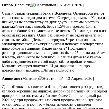
Игорь
(Воронеж)
|
02 Июня 2026
|
Самый отвратительный банк в Воронеже. Операторов нет от
слова совсем - один-два из семи. Очереди огромные. Карты и
пин-коды не соответствуют друг другу. Системы быстрых
платежей нет как таковой, берут 1,5% за перевод. Снять
деньги в банке без комиссии тоже нельзя. Снимал деньги в их
банкоматах
раз пять. Один раз банкомат не отдал деньги, но
списать не забыл. Деньги не вернули. Через полгода вам
заблокируют счет и скажут прийти и показать паспорт, типа
надо обновить данные. Какие данные? Последние
регистрационные изменения данных были 25 лет назад. А им
плевать, что ничего не менялось. Если вы думаете о каком-
либо сотрудничестве с этой шарагой, то пройдите мимо.
Меньше геморроя получите. И да, парковки нет, про
дозвониться - забудьте.
...Читать полностью
Анонимно
(Мытищи)
|
13 Апреля 2026
|
Добрый являюсь клиентом банка, брала много раз кредитов,
являюсь хорошим заемщиком, досрочное погашения, ни одной
просрочки по платежам с банком более 7 лет, не первый раз
2021 год три предложения по спец предложению и три раза
отказ, предполагаю, что у банка трудности с выдачей
кредитов, есть
трудности ребята не гоняйте зря, обидно и не