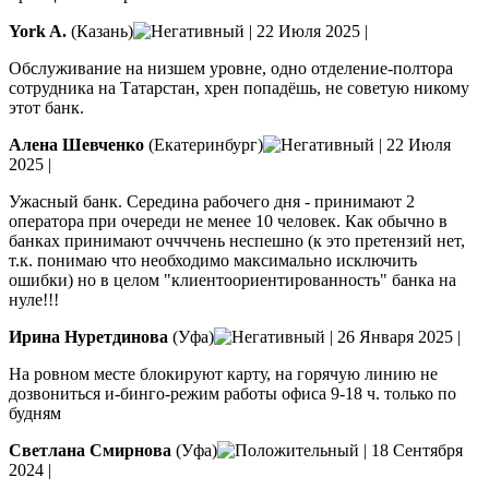
York A.
(Казань)
|
22 Июля 2025
|
Обслуживание на низшем уровне, одно отделение-полтора
сотрудника на Татарстан, хрен попадёшь, не советую никому
этот банк.
Алена Шевченко
(Екатеринбург)
|
22 Июля
2025
|
Ужасный банк. Середина рабочего дня - принимают 2
оператора при очереди не менее 10 человек. Как обычно в
банках принимают оччччень неспешно (к это претензий нет,
т.к. понимаю что необходимо максимально исключить
ошибки) но в целом "клиентоориентированность" банка на
нуле!!!
Ирина Нуретдинова
(Уфа)
|
26 Января 2025
|
На ровном месте блокируют карту, на горячую линию не
дозвониться и-бинго-режим работы офиса 9-18 ч. только по
будням
Светлана Смирнова
(Уфа)
|
18 Сентября
2024
|