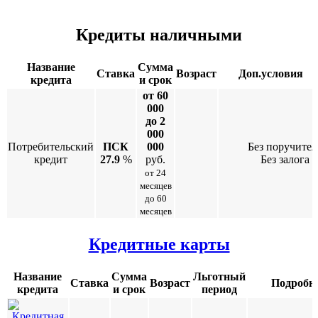
Кредиты наличными
Название
Сумма
Ставка
Возраст
Доп.условия
кредита
и срок
от 60
000
до 2
000
Потребительский
ПСК
000
Без поручител
кредит
27.9
%
руб.
Без залога
от 24
месяцев
до 60
месяцев
Кредитные карты
Название
Сумма
Льготный
Ставка
Возраст
Подробн
кредита
и срок
период