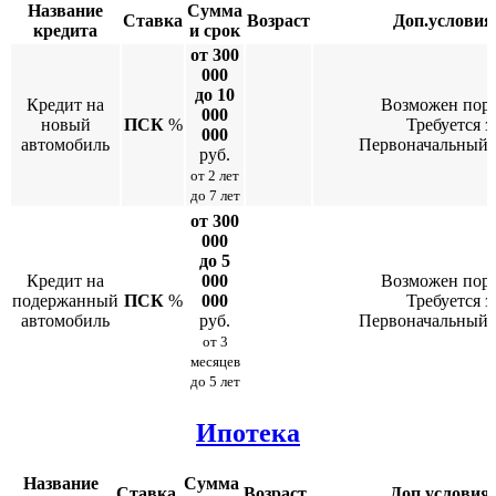
Название
Сумма
Ставка
Возраст
Доп.условия
кредита
и срок
от 300
000
до 10
Кредит на
Возможен пор
000
новый
ПСК
%
Требуется з
000
автомобиль
Первоначальный 
руб.
от 2 лет
до 7 лет
от 300
000
до 5
Кредит на
000
Возможен пор
подержанный
ПСК
%
000
Требуется з
автомобиль
руб.
Первоначальный 
от 3
месяцев
до 5 лет
Ипотека
Название
Сумма
Ставка
Возраст
Доп.условия