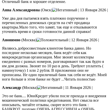
Отличный банк и хорошее отделение.
Анна Александровна
(Омск)
|
13 Января 2026
|
Уже два дня пытаемся взять платежно поручение о
перечисленных денежных средств на счёт продавца
квартиры.Мало того, что хамят, так еще и отказываются
уточнять время и сроки готовности данной справки!
Анонимно
(Москва)
|
12 Января 2026
|
Являюсь добросовестным клиентом банка давно. Но
последние несколько месяцев, банк ведёт себя как
микрокредитная организация. Мне звонят коллекторы
ежедневно с разных номеров, разговаривают так как будто я
им дом должна. Звонят по 10 раз в день. Требуют уплатить (
наминуточку) 1 или 2 рубля.
В приложении они не
прописаны. Не один приличный банк так себя не ведёт. Моей
ноги больше в этом банке не будет
...Читать полностью
Александр
(Москва)
|
11 Января 2026
|
Это не банк.... ЮниКредит убили после прихода и внедрения
мошеннической политики кредитования. Нет смысла все
описывать, читайте отзывы, скорее всего это банк :
БАНКРОТ, поэтому ОЧЕНЬ АГРЕССИВЕН и ОЧЕНЬ