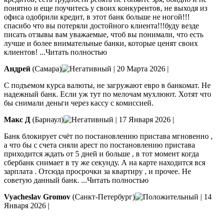
понятно и еще поучитесь у своих конкурентов, не выходя из
офиса одобрили кредит, в этот банк больше не ногой!!!
спасибо что вы потеряли достойного клиента!!!буду везде
писать отзывы вам уважаемые, чтоб вы понимали, что есть
лучше и более внимательные банки, которые ценят своих
клиентов!
...Читать полностью
Андрей
(Самара)
|
20 Марта 2026
|
С подъемом курса валюты, не загружают евро в банкомат. Не
надежный банк. Если уж тут по мелочам мухлюют. Хотят что
бы снимали деньги через кассу с комиссией.
Макс Д
(Барнаул)
|
17 Января 2026
|
Банк блокирует счёт по постановлению пристава мгновенно ,
а что бы с счета сняли арест по постановлению пристава
приходится ждать от 5 дней и больше , в тот момент когда
сбербанк снимает в ту же секунду. А на карте находится вся
зарплата . Отсюда просрочки за квартиру , и прочее. Не
советую
данный банк.
...Читать полностью
Vyacheslav Gromov
(Санкт-Петербург)
|
14
Января 2026
|