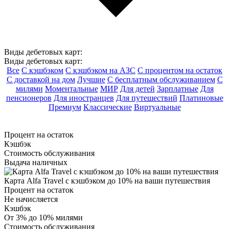
Виды дебетовых карт:
Виды дебетовых карт:
Все
С кэшбэком
С кэшбэком на АЗС
С процентом на остаток
С доставкой на дом
Лучшие
С бесплатным обслуживанием
С
милями
Моментальные
МИР
Для детей
Зарплатные
Для
пенсионеров
Для иностранцев
Для путешествий
Платиновые
Премиум
Классические
Виртуальные
Процент на остаток
Кэшбэк
Стоимость обслуживания
Выдача наличных
Карта Alfa Travel c кэшбэком до 10% на ваши путешествия
Процент на остаток
Не начисляется
Кэшбэк
От 3% до 10% милями
Стоимость обслуживания