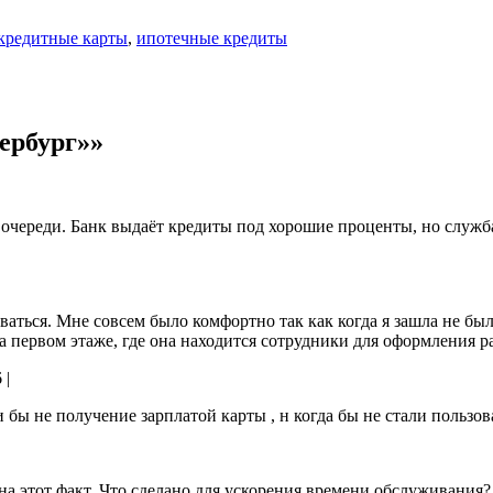
кредитные карты
,
ипотечные кредиты
ербург»»
и очереди. Банк выдаёт кредиты под хорошие проценты, но служб
аться. Мне совсем было комфортно так как когда я зашла не был
а первом этаже, где она находится сотрудники для оформления
ра
6
|
бы не получение зарплатой карты , н когда бы не стали пользов
на этот факт. Что сделано для ускорения времени обслуживания?