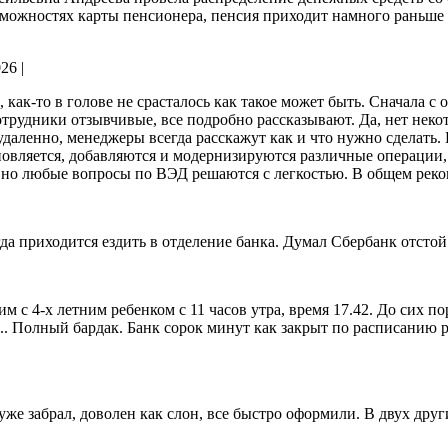
зможностях карты пенсионера, пенсия приходит намного раньше
026
|
 как-то в голове не срасталось как такое может быть. Сначала с
отрудники отзывчивые, все подробно рассказывают. Да,
нет неко
даленно, менеджеры всегда расскажут как и что нужно сделать.
овляется, добавляются и модернизируются различные операции, к
и, но любые вопросы по ВЭД решаются с легкостью. В общем рек
да приходится ездить в отделение банка. Думал Сбербанк отстой 
 с 4-х летним ребенком с 11 часов утра, время 17.42. До сих п
я.. Полный бардак. Банк сорок минут как закрыт по расписанию
р
е забрал, доволен как слон, все быстро оформили. В двух други