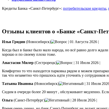
Кредиты Банка «Санкт-Петербург»:
потребительские кредиты
,
Открыть расчётный счёт
Отзывы клиентов о «Банке «Санкт-Пет
Илья Гридин
(Новосибирск)
|
01 Августа 2026
|
Когда был в банке было мало народа, но всё равно долго ждал
хорошо и по своему плохо тоже.
Анастасия Милер
(Сестрорецк)
|
31 Июля 2026
|
Комфортно то что находится парковка рядом и можем припарков
так что незаметно что пришлось идти уточнять у сотрудников н
Татьяна Иванова
(Новосибирск)
|
31 Июля 202
Сидим в очереди более 20 минут , обслуживают медленно. Если 
Ольга
(Санкт-Петербург)
|
28 Июля 2026
|
Время очень ценно, но банк Санкт-Петербург не делает акцент 