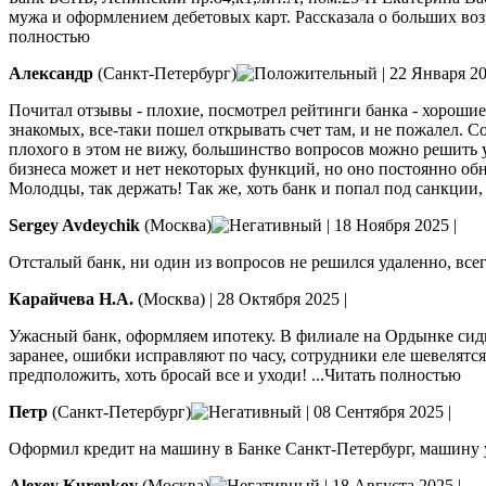
мужа и оформлением дебетовых карт. Рассказала о больших во
полностью
Александр
(Санкт-Петербург)
|
22 Января 2
Почитал отзывы - плохие, посмотрел рейтинги банка - хорошие,
знакомых, все-таки пошел открывать счет там, и не пожалел. С
плохого в этом не вижу, большинство вопросов можно решить у
бизнеса может и нет некоторых функций, но оно постоянно обн
Молодцы, так держать! Так же, хоть банк и попал под санкци
Sergey Avdeychik
(Москва)
|
18 Ноября 2025
|
Отсталый банк, ни один из вопросов не решился удаленно, всег
Карайчева Н.А.
(Москва)
|
28 Октября 2025
|
Ужасный банк, оформляем ипотеку. В филиале на Ордынке сидим
заранее, ошибки исправляют по часу, сотрудники еле шевелятс
предположить, хоть бросай все и уходи!
...Читать полностью
Петр
(Санкт-Петербург)
|
08 Сентября 2025
|
Оформил кредит на машину в Банке Санкт-Петербург, машину уж
Alexey Kurenkov
(Москва)
|
18 Августа 2025
|