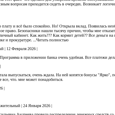
азным вопросам приходится сидеть в очередях. Возникает
логичн
 плату и всё было спокойно. Но! Открыла вклад. Появилась нео
ое право. Безопасники нашли тысячу причин, чтобы мне отказат
 личный кабинет. Как жить??? Как кормит детей?? Все деньги на к
нке и прокуратуре.
...Читать полностью
|
12 Февраля 2026
|
рограмма в приложении банка очень удобная. Все платежи дела
|
стала выпускаться, очень ждала. На ней копятся бонусы "Ярко", 
е все, что. мне может понадобиться.
26
|
|
24 Января 2026
|
сильевна Андреева провела распределение денежных средств со с