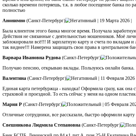
сколько времени потеряешь, т.к. в любое посещение банка по р
полностью
Анонимно
(Санкт-Петербург)
|
19 Марта 2026
|
Была клиентом этого банка многое время. Получала заработную
Действия не связанные с деятельностью мошенников. Моё личн
заблокировали всё!!! И зарплатную карту и счета по вкладам и
так виднее!!! Намерена защищать свои права в центральном ба
Варвара Ивановна Рудова
(Санкт-Петербург)
Получаю пенсию, открываю вклады. Пользуюсь онлайн банка. П
Валентина
(Санкт-Петербург)
|
11 Февраля 2026
Единая карта петербуржца - находка! Оформила сразу, как она 
страховой и проездной. То есть сейчас у меня на одном пластик
Мария Р
(Санкт-Петербург)
|
05 Февраля 20
Отличные сотрудники, все рассказали, быстро оформили карту
Свешникова Людмила Степановна
(Санкт-Петербург)
Банк БСПБ, Ленинский пр.84,к1,лит.А, пом.25-Н Екатерина Ва