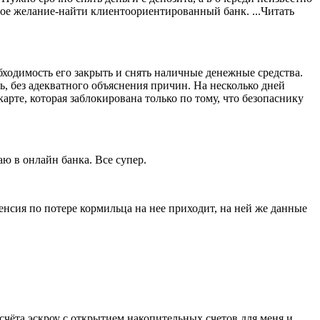
ое желание-найти клиентоориентированный банк.
...Читать
бходимость его закрыть и снять наличные денежные средства.
ь,
без адекватного объяснения причин. На несколько дней
арте, которая заблокирована только по тому, что безопаснику
ю в онлайн банка. Все супер.
пенсия по потере кормильца на нее приходит, на ней же данные
чёта эскроу с открытием накопительных счетов для меня и