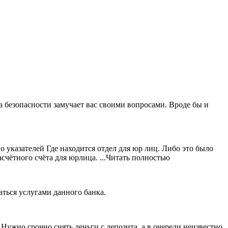
а безопасности замучает вас своими вопросами. Вроде бы и
о указателей Где находится отдел для юр лиц. Либо это было
счётного счёта для юрлица.
...Читать полностью
аться услугами данного банка.
 Нужно срочно снять деньги с депозита, а в очереди неизвестно