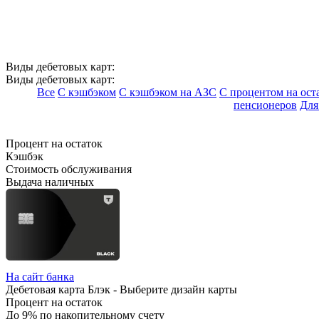
Виды дебетовых карт:
Виды дебетовых карт:
Все
С кэшбэком
С кэшбэком на АЗС
С процентом на ост
пенсионеров
Для
Процент на остаток
Кэшбэк
Стоимость обслуживания
Выдача наличных
На сайт банка
Дебетовая карта Блэк - Выберите дизайн карты
Процент на остаток
До 9% по накопительному счету