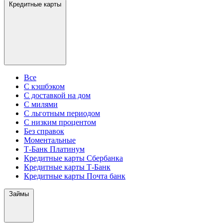
Кредитные карты
Все
С кэшбэком
С доставкой на дом
С милями
С льготным периодом
С низким процентом
Без справок
Моментальные
Т-Банк Платинум
Кредитные карты Сбербанка
Кредитные карты Т-Банк
Кредитные карты Почта банк
Займы