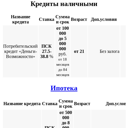
Кредиты наличными
Название
Сумма
Ставка
Возраст
Доп.условия
кредита
и срок
от 100
000
до 5
000
Потребительский
ПСК
000
кредит «Деньги-
27.5-
от 21
Без залога
руб.
Возможности»
38.8
%
от 18
месяцев
до 84
месяцев
Ипотека
Сумма
Название кредита
Ставка
Возраст
Доп.услов
и срок
от 500
000
до 8
ПСК
000