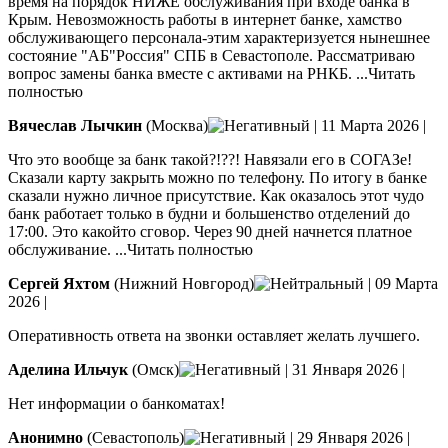
время на порядок НИЖЕ обслуживания при входе банка в
Крым. Невозможность работы в интернет банке, хамство
обслуживающего персонала-этим характеризуется нынешнее
состояние "АБ"Россия" СПБ в Севастополе. Рассматриваю
вопрос замены банка вместе с активами на РНКБ.
...Читать
полностью
Вячеслав Лычкин
(Москва)
|
11 Марта 2026
|
Что это вообще за банк такой?!??! Навязали его в СОГАЗе!
Сказали карту закрыть можно по телефону. По итогу в банке
сказали нужно личное присутствие. Как оказалось этот чудо
банк работает только в будни и большенство отделений до
17:00. Это какойто сговор. Через 90 дней начнется платное
обслуживание.
...Читать полностью
Сергей Яхтом
(Нижний Новгород)
|
09 Марта
2026
|
Оперативность ответа на звонки оставляет желать лучшего.
Аделина Ильчук
(Омск)
|
31 Января 2026
|
Нет информации о банкоматах!
Анонимно
(Севастополь)
|
29 Января 2026
|