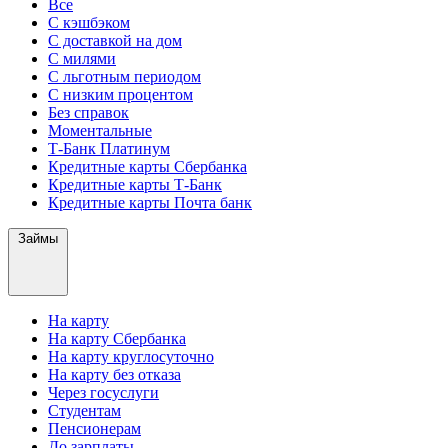
Все
С кэшбэком
С доставкой на дом
С милями
С льготным периодом
С низким процентом
Без справок
Моментальные
Т-Банк Платинум
Кредитные карты Сбербанка
Кредитные карты Т-Банк
Кредитные карты Почта банк
Займы
На карту
На карту Сбербанка
На карту круглосуточно
На карту без отказа
Через госуслуги
Студентам
Пенсионерам
До зарплаты