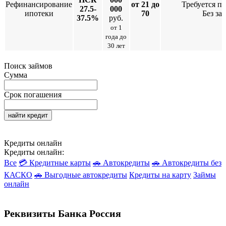
Рефинансирование
от 21 до
Требуется п
27.5-
000
ипотеки
70
Без за
37.5%
руб.
от 1
года до
30 лет
Поиск займов
Сумма
Срок погашения
найти кредит
Кредиты онлайн
Кредиты онлайн:
Все
💳 Кредитные карты
🚗 Автокредиты
🚗 Автокредиты без
КАСКО
🚗 Выгодные автокредиты
Кредиты на карту
Займы
онлайн
Реквизиты Банка Россия