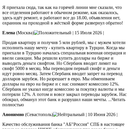
Я приехала сюда, так как на горячей линии мне сказали, что
все отделения работают в обычном режиме, как оказалось,
здесь идёт ремонт, и работают все до 18.00, объявления нет,
охранник на проходной в жёсткой форме развернул обратно!
Елена
(Москва)
|
15 Июля 2026
|
Продав квартиру и получив 5 млн рублей, мы с мужем хотели
исполнить нашу мечту - купить квартиру в Турции. Когда мы
приехали в Турцию началась специальная военная операция и
ввели санкции. Мы решили купить доллары на бирже и
выводить деньги свифтом. Но Сбербанк вводит лимит на
свифт 5000 в
месяц. Мы переводим первый свифт и деньги
идут ровно месяц. Затем Сбербанк вводит запрет на перевод
долларов зарубеж. Но разрешает в евро. Мы обмениваем
доллары на евро на бирже и с нас снимают комиссию 12%.
Сбербанк не указал нигде комиссию за покупку валюты и мы
потеряли 12%. А потом и вовсе закрыл переводы зарубеж. Нас
обокрал, обманул этот банк и разрушил наши мечты.
...Читать
полностью
Анонимно
(Севастополь)
|
10 Июня 2026
|
Качество обслуживания банка "АБ"Россия" СПБ в настоящее