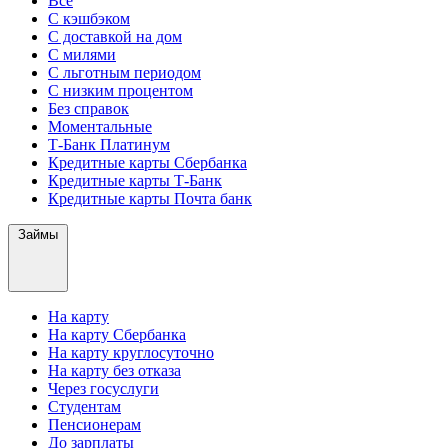
Все
С кэшбэком
С доставкой на дом
С милями
С льготным периодом
С низким процентом
Без справок
Моментальные
Т-Банк Платинум
Кредитные карты Сбербанка
Кредитные карты Т-Банк
Кредитные карты Почта банк
Займы
На карту
На карту Сбербанка
На карту круглосуточно
На карту без отказа
Через госуслуги
Студентам
Пенсионерам
До зарплаты