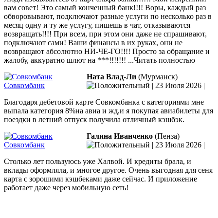
вам совет! Это самый конченный банк!!!! Воры, каждый раз
обворовывают, подключают разные услуги по несколько раз в
месяц одну и ту же услугу, пишешь в чат, отказываются
возвращать!!!! При всем, при этом они даже не спрашивают,
подключают
сами! Ваши финансы в их руках, они не
возвращают абсолютно НИ-ЧЕ-ГО!!!! Просто за обращание и
жалобу, аккуратно шлют на ***!!!!!!!
...Читать полностью
Ната Влад-Ли
(Мурманск)
Совкомбанк
|
23 Июля 2026
|
Благодаря дебетовой карте Совкомбанка с категориями мне
выпала категория 8%на авиа и жд,и я покупая авиабилеты для
поездки в летний отпуск получила отличный кэшбэк.
Галина Иванченко
(Пенза)
Совкомбанк
|
23 Июля 2026
|
Столько лет пользуюсь уже Халвой. И кредиты брала, и
вклады оформляла, и многое другое. Очень выгодная для сеня
карта с зорошими кэшбеками даже сейчас. И приложение
работает даже через мобильную сеть!