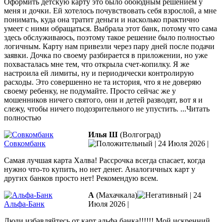
Оформить детскую карту это было обоюдным решением у
меня и дочки. Ей хотелось почувствовать себя взрослой, а мне
понимать, куда она тратит деньги и насколько практично
умеет с ними обращаться. Выбрала этот банк, потому что сама
здесь обслуживаюсь, поэтому такое решение было полностью
логичным.
Карту нам привезли через пару дней после подачи
заявки. Дочка по своему разбирается в приложении, но уже
похвасталась мне тем, что открыла счет-копилку. Я же
настроила ей лимиты, ну и периодически контролирую
расходы. Это совершенно не та история, что я не доверяю
своему ребенку, не подумайте. Просто сейчас же у
мошенников ничего святого, они и детей разводят, вот я и
слежу, чтобы ничего подозрительного не упустить.
...Читать
полностью
Илья Ш
(Волгоград)
Совкомбанк
|
24 Июля 2026
|
Самая лучшая карта Халва! Рассрочка всегда спасает, когда
нужно что-то купить, но нет денег. Аналогичных карт у
других банков просто нет! Рекомендую всем.
А
(Махачкала)
|
24
Альфа-Банк
Июля 2026
|
Люди избавляйтесь от карт альфа банка!!!!!! Мой искренний