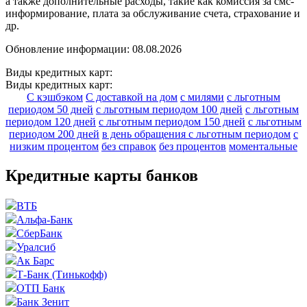
а также дополнительные расходы, такие как комиссия за смс-
информирование, плата за обслуживание счета, страхование и
др.
Обновление информации: 08.08.2026
Виды кредитных карт:
Виды кредитных карт:
С кэшбэком
С доставкой на дом
с милями
с льготным
периодом 50 дней
с льготным периодом 100 дней
с льготным
периодом 120 дней
с льготным периодом 150 дней
с льготным
периодом 200 дней
в день обращения
с льготным периодом
с
низким процентом
без справок
без процентов
моментальные
Кредитные карты банков
ВТБ
Альфа-Банк
СберБанк
Уралсиб
Ак Барс
Т-Банк (Тинькофф)
ОТП Банк
Банк Зенит