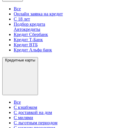
Все
Онлайн заявка на кредит
С 18 лет
Подбор кредита
Автокредиты
Кредит Сбербанк
Кредит Т-Банк
Кредит ВТБ
Кредит Альфа банк
Кредитные карты
Все
С кэшбэком
С доставкой на дом
С милями
С льготным периодом
С низким процентом