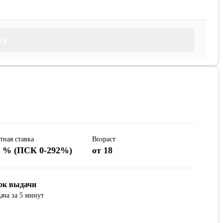
ку
тная ставка
Возраст
8 % (ПСК 0-292%)
от 18
ок выдачи
ача за 5 минут