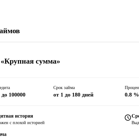
займов
 «Крупная сумма»
едита
Срок займа
Процен
 до 100000
от 1 до 180 дней
0.8 
итная история
Ср
жен с плохой историей
Выд
ача