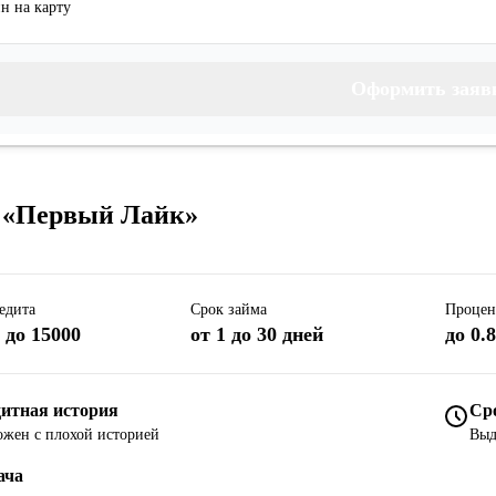
н на карту
Оформить заяв
 «Первый Лайк»
едита
Срок займа
Процен
 до 15000
от 1 до 30 дней
до 0.
итная история
Ср
жен с плохой историей
Выд
ача