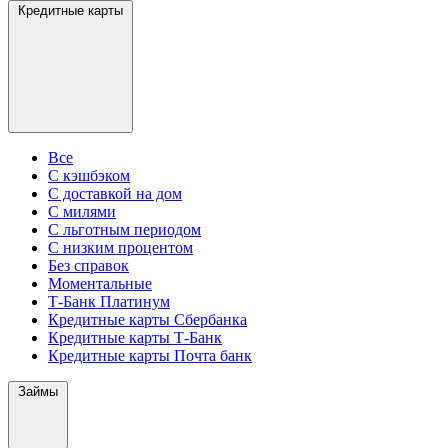
Кредитные карты
Все
С кэшбэком
С доставкой на дом
С милями
С льготным периодом
С низким процентом
Без справок
Моментальные
Т-Банк Платинум
Кредитные карты Сбербанка
Кредитные карты Т-Банк
Кредитные карты Почта банк
Займы