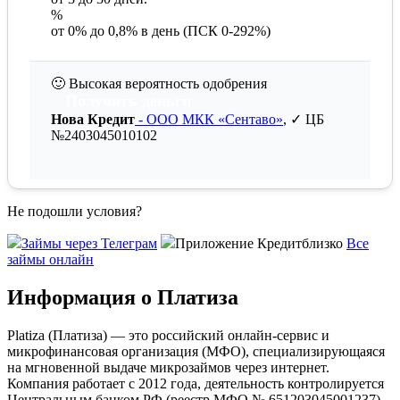
%
от 0% до 0,8% в день (ПСК 0-292%)
🙂
Высокая вероятность одобрения
Получить деньги
Нова Кредит
- ООО МКК «Сентаво»
, ✓ ЦБ
№2403045010102
Не подошли условия?
Займы через Телеграм
Приложение Кредитблизко
Все
займы онлайн
Информация о Платиза
Platiza (Платиза)
— это российский онлайн-сервис и
микрофинансовая организация (МФО), специализирующаяся
на мгновенной выдаче микрозаймов через интернет.
Компания работает с 2012 года, деятельность контролируется
Центральным банком РФ (реестр МФО № 651203045001237).