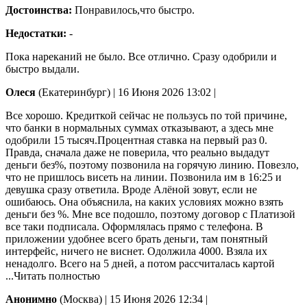
Достоинства:
Понравилось,что быстро.
Недостатки:
-
Пока нареканий не было. Все отлично. Сразу одобрили и
быстро выдали.
Олеся
(Екатеринбург)
|
16 Июня 2026 13:02
|
Все хорошо. Кредиткой сейчас не пользусь по той причине,
что банки в нормальных суммах отказывают, а здесь мне
одобрили 15 тысяч.Процентная ставка на первый раз 0.
Правда, сначала даже не поверила, что реально выдадут
деньги без%, поэтому позвонила на горячую линию. Повезло,
что не пришлось
висеть на линии. Позвонила им в 16:25 и
девушка сразу ответила. Вроде Алёной зовут, если не
ошибаюсь. Она объяснила, на каких условиях можно взять
деньги без %. Мне все подошло, поэтому договор с Платизой
все таки подписала. Оформлялась прямо с телефона. В
приложении удобнее всего брать деньги, там понятный
интерфейс, ничего не виснет. Одолжила 4000. Взяла их
ненадолго. Всего на 5 дней, а потом рассчиталась картой
...Читать полностью
Анонимно
(Москва)
|
15 Июня 2026 12:34
|