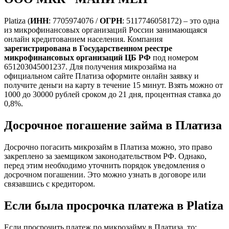
Platiza (
ИНН
: 7705974076 /
ОГРН
: 5117746058172) – это одна
из микрофинансовых организаций России занимающаяся
онлайн кредитованием населения. Компания
зарегистрирована в Государственном реестре
микрофинансовых организаций ЦБ РФ
под номером
651203045001237. Для получения микрозайма на
официальном сайте Платиза оформите онлайн заявку и
получите деньги на карту в течение 15 минут. Взять можно от
1000 до 30000 рублей сроком до 21 дня, процентная ставка до
0,8%.
Досрочное погашение займа в Платиза
Досрочно погасить микрозайм в Платиза можно, это право
закреплено за заемщиком законодательством РФ. Однако,
перед этим необходимо уточнить порядок уведомления о
досрочном погашении. Это можно узнать в договоре или
связавшись с кредитором.
Если была просрочка платежа в Platiza
Если просрочить платеж по микрозайму в Платиза, то: