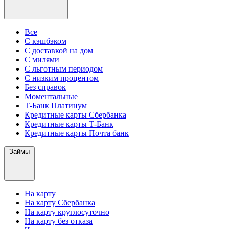
Все
С кэшбэком
С доставкой на дом
С милями
С льготным периодом
С низким процентом
Без справок
Моментальные
Т-Банк Платинум
Кредитные карты Сбербанка
Кредитные карты Т-Банк
Кредитные карты Почта банк
Займы
На карту
На карту Сбербанка
На карту круглосуточно
На карту без отказа