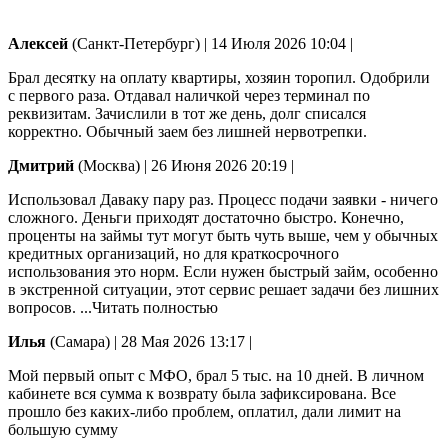
Алексей
(Санкт-Петербург)
|
14 Июля 2026 10:04
|
Брал десятку на оплату квартиры, хозяин торопил. Одобрили
с первого раза. Отдавал наличкой через терминал по
реквизитам. Зачислили в тот же день, долг списался
корректно. Обычный заем без лишней нервотрепки.
Дмитрий
(Москва)
|
26 Июня 2026 20:19
|
Использовал Даваку пару раз. Процесс подачи заявки - ничего
сложного. Деньги приходят достаточно быстро. Конечно,
проценты на займы тут могут быть чуть выше, чем у обычных
кредитных организаций, но для краткосрочного
использования это норм. Если нужен быстрый займ, особенно
в экстренной ситуации,
этот сервис решает задачи без лишних
вопросов.
...Читать полностью
Илья
(Самара)
|
28 Мая 2026 13:17
|
Мой первый опыт с МФО, брал 5 тыс. на 10 дней. В личном
кабинете вся сумма к возврату была зафиксирована. Все
прошло без каких-либо проблем, оплатил, дали лимит на
большую сумму