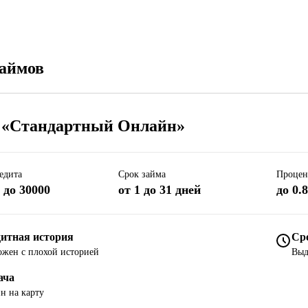
займов
 «Стандартный Онлайн»
едита
Срок займа
Процен
 до 30000
от 1 до 31 дней
до 0.
итная история
Ср
жен с плохой историей
Выд
ача
н на карту