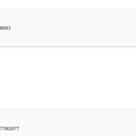
09993
77002077