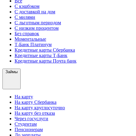
Все
С кэшбэком
С доставкой на дом
С милями
С льготным периодом
С низким процентом
Без справок
Моментальные
Т-Банк Платинум
Кредитные карты Сбербанка
Кредитные карты Т-Банк
Кредитные карты Почта банк
Займы
На карту
На карту Сбербанка
На карту круглосуточно
На карту без отказа
Через госуслуги
Студентам
Пенсионерам
До зарплаты