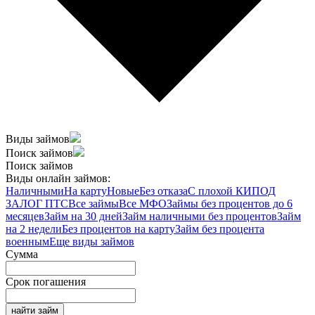
Виды займов
Поиск займов
Поиск займов
Виды онлайн займов:
Наличными
На карту
Новые
Без отказа
С плохой КИ
ПОД
ЗАЛОГ ПТС
Все займы
Все МФО
Займы без процентов до 6
месяцев
Займ на 30 дней
Займ наличными без процентов
Займ
на 2 недели
Без процентов на карту
Займ без процента
военным
Еще виды займов
Сумма
Срок погашения
найти займ