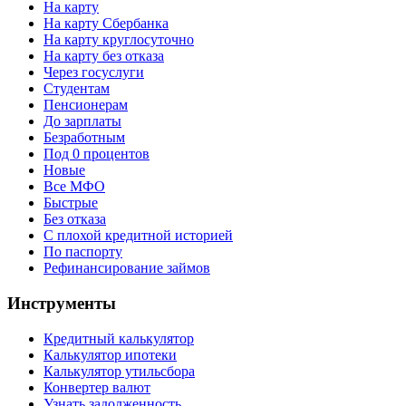
На карту
На карту Сбербанка
На карту круглосуточно
На карту без отказа
Через госуслуги
Студентам
Пенсионерам
До зарплаты
Безработным
Под 0 процентов
Новые
Все МФО
Быстрые
Без отказа
С плохой кредитной историей
По паспорту
Рефинансирование займов
Инструменты
Кредитный калькулятор
Калькулятор ипотеки
Калькулятор утильсбора
Конвертер валют
Узнать задолженность