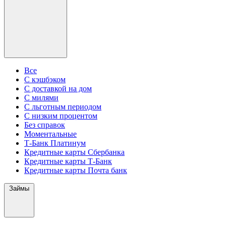
Все
С кэшбэком
С доставкой на дом
С милями
С льготным периодом
С низким процентом
Без справок
Моментальные
Т-Банк Платинум
Кредитные карты Сбербанка
Кредитные карты Т-Банк
Кредитные карты Почта банк
Займы