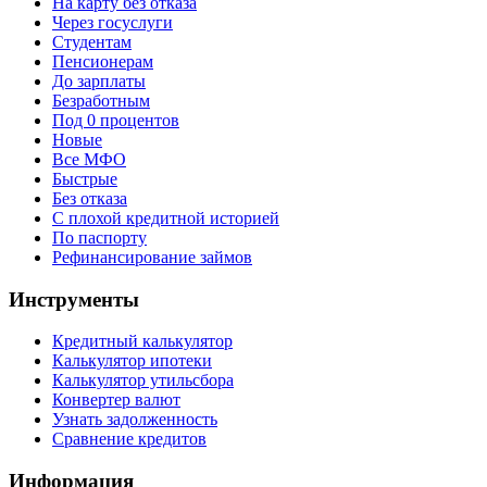
На карту без отказа
Через госуслуги
Студентам
Пенсионерам
До зарплаты
Безработным
Под 0 процентов
Новые
Все МФО
Быстрые
Без отказа
С плохой кредитной историей
По паспорту
Рефинансирование займов
Инструменты
Кредитный калькулятор
Калькулятор ипотеки
Калькулятор утильсбора
Конвертер валют
Узнать задолженность
Сравнение кредитов
Информация