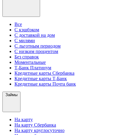
Все
С кэшбэком
С доставкой на дом
С милями
С льготным периодом
С низким процентом
Без справок
Моментальные
Т-Банк Платинум
Кредитные карты Сбербанка
Кредитные карты Т-Банк
Кредитные карты Почта банк
Займы
На карту
На карту Сбербанка
На карту круглосуточно