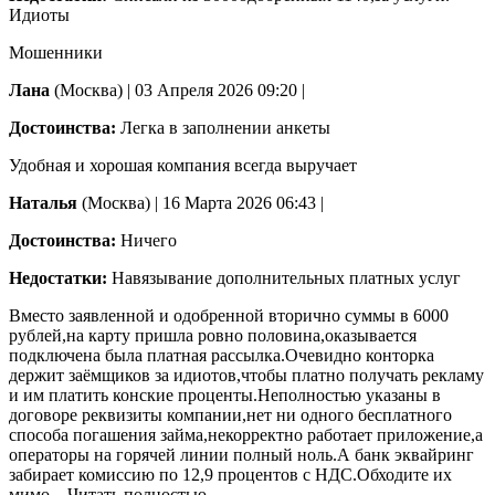
Идиоты
Мошенники
Лана
(Москва)
|
03 Апреля 2026 09:20
|
Достоинства:
Легка в заполнении анкеты
Удобная и хорошая компания всегда выручает
Наталья
(Москва)
|
16 Марта 2026 06:43
|
Достоинства:
Ничего
Недостатки:
Навязывание дополнительных платных услуг
Вместо заявленной и одобренной вторично суммы в 6000
рублей,на карту пришла ровно половина,оказывается
подключена была платная рассылка.Очевидно конторка
держит заёмщиков за идиотов,чтобы платно получать рекламу
и им платить конские проценты.Неполностью указаны в
договоре реквизиты компании,нет
ни одного бесплатного
способа погашения займа,некорректно работает приложение,а
операторы на горячей линии полный ноль.А банк эквайринг
забирает комиссию по 12,9 процентов с НДС.Обходите их
мимо
...Читать полностью