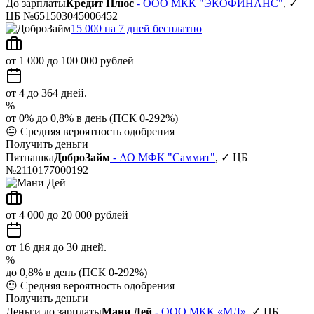
До зарплаты
Кредит Плюс
- ООО МКК "ЭКОФИНАНС"
, ✓
ЦБ №651503045006452
15 000 на 7 дней бесплатно
от 1 000 до 100 000 рублей
от 4 до 364 дней.
%
от 0% до 0,8% в день (ПСК 0-292%)
😐
Средняя вероятность одобрения
Получить деньги
Пятнашка
ДоброЗайм
- АО МФК "Саммит"
, ✓ ЦБ
№2110177000192
от 4 000 до 20 000 рублей
от 16 дня до 30 дней.
%
до 0,8% в день (ПСК 0-292%)
😐
Средняя вероятность одобрения
Получить деньги
Деньги до зарплаты
Мани Дей
- ООО МКК «МД»
, ✓ ЦБ