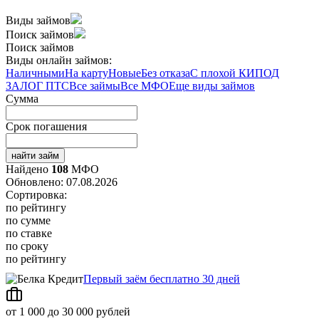
Виды займов
Поиск займов
Поиск займов
Виды онлайн займов:
Наличными
На карту
Новые
Без отказа
С плохой КИ
ПОД
ЗАЛОГ ПТС
Все займы
Все МФО
Еще виды займов
Сумма
Срок погашения
найти займ
Найдено
108
МФО
Обновлено: 07.08.2026
Сортировка:
по рейтингу
по сумме
по ставке
по сроку
по рейтингу
Первый заём бесплатно 30 дней
от 1 000 до 30 000 рублей