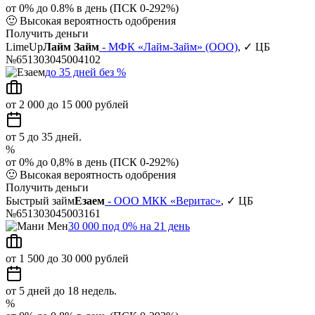
от 0% до 0.8% в день (ПСК 0-292%)
🙂
Высокая вероятность одобрения
Получить деньги
LimeUp
Лайм Займ
- МФК «Лайм-Займ» (ООО)
, ✓ ЦБ
№651303045004102
до 35 дней без %
от 2 000 до 15 000 рублей
от 5 до 35 дней.
%
от 0% до 0,8% в день (ПСК 0-292%)
🙂
Высокая вероятность одобрения
Получить деньги
Быстрый займ
Езаем
- ООО МКК «Веритас»
, ✓ ЦБ
№651303045003161
30 000 под 0% на 21 день
от 1 500 до 30 000 рублей
от 5 дней до 18 недель.
%