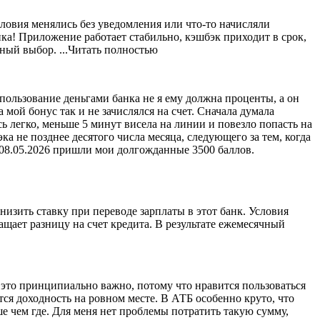
условия менялись без уведомления или что-то начисляли
ка! Приложение работает стабильно, кэшбэк приходит в срок,
жный выбор.
...Читать полностью
 пользование деньгами банка не я ему должна проценты, а он
 мой бонус так и не зачислялся на счет. Сначала думала
сь легко, меньше 5 минут висела на линии и повезло попасть на
ка не позднее десятого числа месяца, следующего за тем, когда
, 08.05.2026 пришли мои долгожданные 3500 баллов.
изить ставку при переводе зарплаты в этот банк. Условия
ащает разницу на счет кредита. В результате ежемесячный
е это принципиально важно, потому что нравится пользоваться
ся доходность на ровном месте. В АТБ особенно круто, что
ше чем где. Для меня нет проблемы потратить такую сумму,