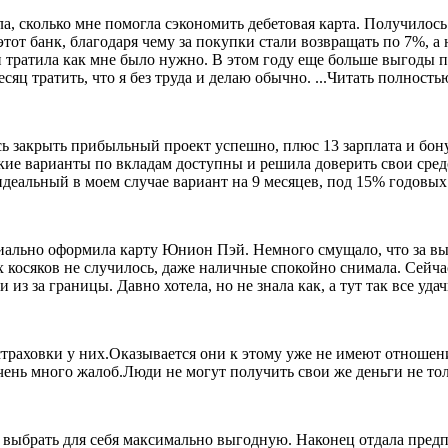
а, сколько мне помогла сэкономить дебетовая карта. Получилось 
 этот банк, благодаря чему за покупки стали возвращать
по 7%, а 
и тратила как мне было нужно. В этом году еще больше выгоды 
сяц тратить, что я без труда и делаю обычно.
...Читать полность
ь закрыть прибыльный проект успешно, плюс 13 зарплата и бон
какие варианты по вкладам доступны и решила доверить свои
сред
идеальный в моем случае вариант на 9 месяцев, под 15% годовых
циально оформила карту Юнион Пэй. Немного смущало, что за вы
х косяков не случилось, даже наличные спокойно снимала.
Сейчас
из за границы. Давно хотела, но не знала как, а тут так все удач
страховки у них.Оказывается они к этому уже не имеют отноше
чень много жалоб.Люди не могут получить свои же деньги не то
ь выбрать для себя максимально выгодную. Наконец отдала пред