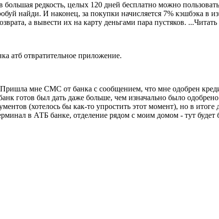
в большая редкость, целых 120 дней бесплатно можно пользоват
пробуй найди. И наконец, за покупки начисляется 7% кэшбэка в 
зврата, а вывести их на карту деньгами пара пустяков.
...Читат
ка атб отвратительное приложение.
 Пришла мне СМС от банка с сообщением, что мне одобрен кред
банк готов был дать даже больше, чем изначально было одобрено
ентов (хотелось бы как-то упростить этот момент), но в итоге д
минал в АТБ банке, отделение рядом с моим домом - тут будет б
Добавить отзыв
Все отзывы