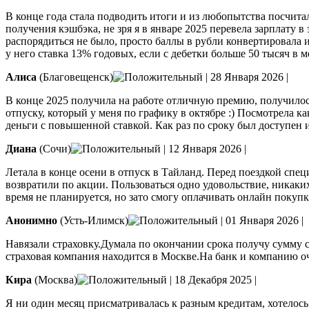
В конце года стала подводить итоги и из любопытства посчитал
получения кэшбэка, не зря я в январе 2025 перевела зарплату в
распорядиться не было, просто баллы в рубли конвертировала 
у него ставка 13% годовых, если с дебетки больше 50 тысяч в ме
Алиса
(Благовещенск)
|
28 Января 2026
|
В конце 2025 получила на работе отличную премию, получилос
отпуску, который у меня по графику в октябре :) Посмотрела 
деньги с повышенной ставкой. Как раз по сроку был доступен 
Диана
(Сочи)
|
12 Января 2026
|
Летала в конце осени в отпуск в Тайланд. Перед поездкой спе
возвратили по акции. Пользоваться одно удовольствие, никаки
время не планируется, но зато смогу оплачивать онлайн покупки 
Анонимно
(Усть-Илимск)
|
01 Января 2026
|
Навязали страховку.Думала по окончании срока получу сумму 
страховая компания находится в Москве.На банк и компанию о
Кира
(Москва)
|
18 Декабря 2025
|
Я ни один месяц присматривалась к разным кредитам, хотелос