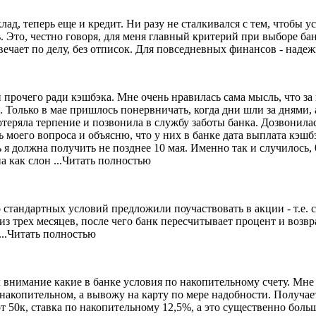
лад, теперь еще и кредит. Ни разу не сталкивался с тем, чтобы 
ь. Это, честно говоря, для меня главный критерий при выборе
бан
вечает по делу, без отписок. Для повседневных финансов - наде
и прочего ради кэшбэка. Мне очень нравилась сама мысль, что за
 Только в мае пришлось понервничать, когда дни шли за
днями, а
отеряла терпение и позвонила в службу заботы банка. Дозвонила
 моего вопроса и объясню, что у них в банке дата выплата кэшбэ
ь я должна получить не позднее 10 мая. Именно так и случилось
а как слон
...Читать полностью
андартных условий предложили поучаствовать в акции - т.е. сн
из трех месяцев, после чего банк пересчитывает процент и
возвр
...Читать полностью
ал внимание какие в банке условия по накопительному счету. Мн
 накопительном, а вывожу на карту по мере надобности.
Получает
от 50к, ставка по накопительному 12,5%, а это существенно боль