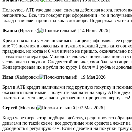
Пользуюсь АТБ уже два года: сначала дебетовая карта, потом вк
непонятно... Все, что говорят при оформлении - то и получаеш
вклад начисляет проценты как в договоре. Поддержка в чате от
Жанна
(Иркутск)
|
14 Июня 2026
|
Кредитная карта у меня появилась в апреле, оформляла ее сред
мне 7% покупок в классных и нужных каждый день категориях.
праздники, но когда и 6 мая ничего не пришло, окончательно п
грамотного оператора. Молодой человек с полуслова понял суть
я совершала покупки. Следуя этой логике, свои баллы за апрел
Конвертировала их в рубли по курсу 1 балл = 1 рубль и довольн
Илья
(Хабаровск)
|
19 Мая 2026
|
Брал в АТБ кредит наличными под крупную покупку и помимо ст
оказались понятными - получить выплаты на карту АТБ в двух 
платеж стал меньше, а часть уплаченных процентов вернулась!
Сергей
(Москва)
|
07 Мая 2026
|
Когда через агрегатор подбирал дебетку, среди прочего обращ
деньгами по такой схеме: все доступные мне средства лежат на
доходность я регулирую сам. Если с дебетки на покупки трачу 