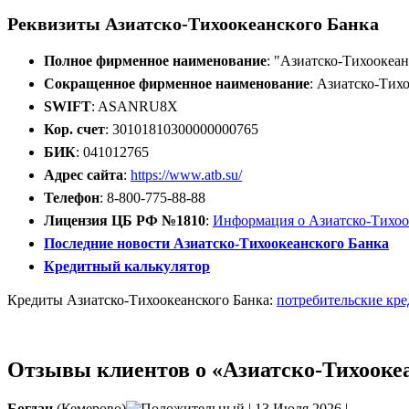
Реквизиты Азиатско-Тихоокеанского Банка
Полное фирменное наименование
: "Азиатско-Тихоокеа
Сокращенное фирменное наименование
: Азиатско-Тих
SWIFT
: ASANRU8X
Кор. счет
: 30101810300000000765
БИК
: 041012765
Адрес сайта
:
https://www.atb.su/
Телефон
: 8-800-775-88-88
Лицензия ЦБ РФ №1810
:
Информация о Азиатско-Тихоо
Последние новости Азиатско-Тихоокеанского Банка
Кредитный калькулятор
Кредиты Азиатско-Тихоокеанского Банка:
потребительские кр
Отзывы клиентов о «Азиатско-Тихооке
Богдан
(Кемерово)
|
13 Июля 2026
|