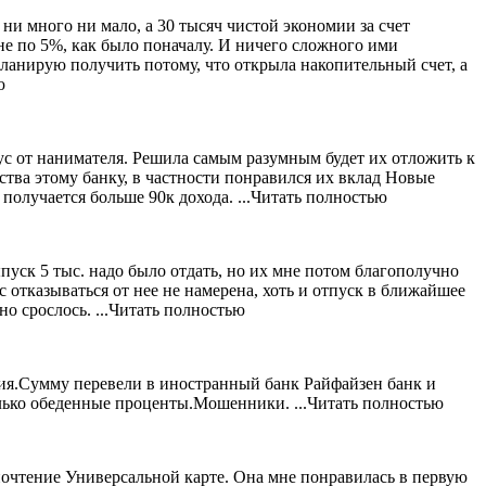
ни много ни мало, а 30 тысяч чистой экономии за счет
не по 5%, как было поначалу. И ничего сложного ими
планирую получить потому, что открыла накопительный счет, а
ю
ус от нанимателя. Решила самым разумным будет их отложить к
ства этому банку, в частности понравился их вклад Новые
 получается больше 90к дохода.
...Читать полностью
пуск 5 тыс. надо было отдать, но их мне потом благополучно
 отказываться от нее не намерена, хоть и отпуск в ближайшее
но срослось.
...Читать полностью
ния.Сумму перевели в иностранный банк Райфайзен банк и
лько
обеденные проценты.Мошенники.
...Читать полностью
почтение Универсальной карте. Она мне понравилась в первую