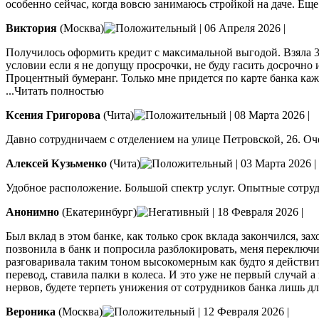
особенно сейчас, когда вовсю занимаюсь стройкой на даче. Еще 
Виктория
(Москва)
|
06 Апреля 2026
|
Получилось оформить кредит с максимальной выгодой. Взяла 350
условии если я не допущу просрочки, не буду гасить досрочно 
Процентный бумеранг. Только мне придется по карте банка каж
...Читать полностью
Ксения Григорова
(Чита)
|
08 Марта 2026
|
Давно сотрудничаем с отделением на улице Петровской, 26. Оч
Алексей Кузьменко
(Чита)
|
03 Марта 2026
|
Удобное расположение. Большой спектр услуг. Опытные сотру
Анонимно
(Екатеринбург)
|
18 Февраля 2026
|
Был вклад в этом банке, как только срок вклада закончился, за
позвонила в банк и попросила разблокировать, меня переключ
разговаривала таким тоном высокомерным как будто я действит
перевод, ставила палки в колеса. И это уже не первый случай а
нервов, будете терпеть унижения от сотрудников банка лишь для
Вероника
(Москва)
|
12 Февраля 2026
|