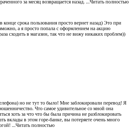
траченного за месяц возвращается назад.
...Читать полностью
в конце срока пользования просто вернет назад) Это при
зможно, а я просто попала с оформлением на акцию
аза сходить в магазин, так что не вижу никаких проблем))
телефона) но не тут то было! Мне заблокировали перевод! Я
мошенничество. Что самое удивительное со мной она
ться хоть за что что бы была причина не разблокировать
ать вклады в этом горе-банке, вы потеряете очень много
ногой!
...Читать полностью