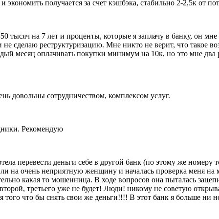
и экономить получается за счет кэшбэка, стабильно 2-2,5к от по
 тысяч на 7 лет и проценты, которые я заплачу в банку, он мне 
и не сделаю реструктуризацию. Мне никто не верит, что
такое во
дый месяц оплачивать покупки минимум на 10к, но это мне два р
ень довольны сотрудничеством, комплексом услуг.
дники. Рекомендую
хотела перевести деньги себе в другой банк (по этому же номеру 
или на очень неприятную женщину и началась проверка
меня на 
ельно какая то мошенница. В ходе вопросов она пыталась зацепи
 второй, третьего уже не будет! Люди! никому не советую открыв
 того что бы снять свои же деньги!!!! В этот банк я больше ни 