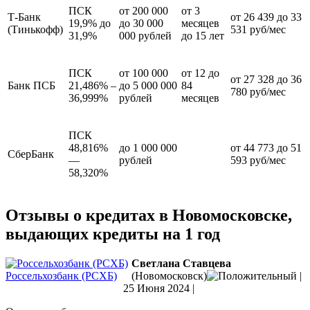
ПСК
от 200 000
от 3
Т-Банк
от 26 439 до 33
19,9% до
до 30 000
месяцев
(Тинькофф)
531 руб/мес
31,9%
000 рублей
до 15 лет
ПСК
от 100 000
от 12 до
от 27 328 до 36
Банк ПСБ
21,486% –
до 5 000 000
84
780 руб/мес
36,999%
рублей
месяцев
ПСК
48,816%
до 1 000 000
от 44 773 до 51
СберБанк
—
рублей
593 руб/мес
58,320%
Отзывы о кредитах в Новомосковске,
выдающих кредиты на 1 год
Светлана Ставцева
Россельхозбанк (РСХБ)
(Новомосковск)
|
25 Июня 2024
|