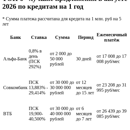
2026 по кредитам на 1 год
* Сумма платежа рассчитана для кредита на 1 млн. руб на 5
лет
Ежемесячный
Банк
Ставка
Сумма
Период
платёж
0,8% в
от 2 000 до
день
от 17 008 до 17
Альфа-Банк
50 000
30 дней
(ПСК
008 руб/мес
рублей
292%)
ПСК
от 30 000 до
от 12
от 23 208 до 31
Совкомбанк
13,883% -
30 000 000
месяцев
995 руб/мес
29,414%
рублей
до 15 лет
ПСК
от 30 000 до
от 6
от 26 439 до 39
ВТБ
19,900-
40 000 000
месяцев
085 руб/мес
40,500%
рублей
до 7 лет