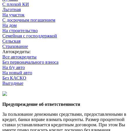
С плохой КИ
Льготная
На участок
С досрочным погашением
На дом
На строительство
Семейная с господдержкой
Сельская
Страхование
Автокредиты:
Все автокредиты
Без первоначального взноса
На б/у авто
На новый авто
Без КАСКО
Выгодные
Предупреждение об ответственности
За пользование денежными средствами, предоставленными в
кредит, банки вправе взимать проценты. Размер процентной
ставки устанавливается кредитным договором. При этом Вы
имеете право погасить кредит досрочно без взимания