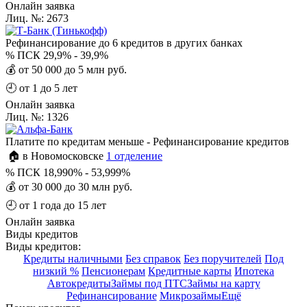
Онлайн заявка
Лиц. №: 2673
Рефинансирование до 6 кредитов в других банках
%
ПСК 29,9% - 39,9%
💰
от 50 000 до 5 млн руб.
🕘
от 1 до 5 лет
Онлайн заявка
Лиц. №: 1326
Платите по кредитам меньше - Рефинансирование кредитов
🏠 в Новомосковске
1 отделение
%
ПСК 18,990% - 53,999%
💰
от 30 000 до 30 млн руб.
🕘
от 1 года до 15 лет
Онлайн заявка
Виды кредитов
Виды кредитов:
Кредиты наличными
Без справок
Без поручителей
Под
низкий %
Пенсионерам
Кредитные карты
Ипотека
Автокредиты
Займы под ПТС
Займы на карту
Рефинансирование
Микрозаймы
Ещё