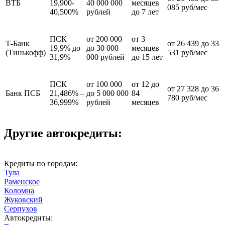
ВТБ
19,900-
40 000 000
месяцев
085 руб/мес
40,500%
рублей
до 7 лет
ПСК
от 200 000
от 3
Т-Банк
от 26 439 до 33
19,9% до
до 30 000
месяцев
(Тинькофф)
531 руб/мес
31,9%
000 рублей
до 15 лет
ПСК
от 100 000
от 12 до
от 27 328 до 36
Банк ПСБ
21,486% –
до 5 000 000
84
780 руб/мес
36,999%
рублей
месяцев
Другие автокредиты:
Кредиты по городам:
Тула
Раменское
Коломна
Жуковский
Серпухов
Автокредиты: