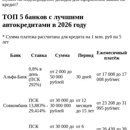
кредит?
ТОП 5 банков с лучшими
автокредитами в 2026 году
* Сумма платежа рассчитана для кредита на 1 млн. руб на 5
лет
Ежемесячный
Банк
Ставка
Сумма
Период
платёж
0,8% в
от 2 000 до
день
от 17 008 до 17
Альфа-Банк
50 000
30 дней
(ПСК
008 руб/мес
рублей
292%)
ПСК
от 30 000 до
от 12
от 23 208 до 31
Совкомбанк
13,883% -
30 000 000
месяцев
995 руб/мес
29,414%
рублей
до 15 лет
ПСК
от 30 000 до
от 6
от 26 439 до 39