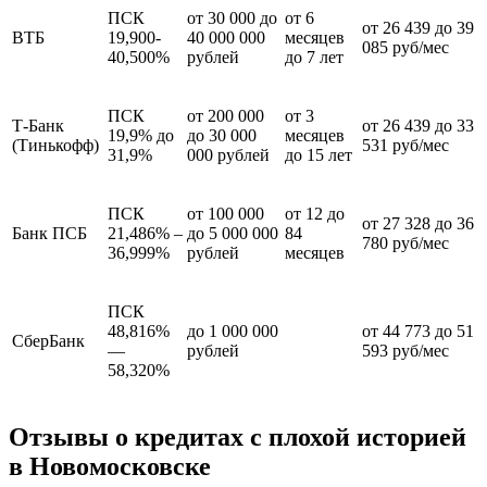
ПСК
от 30 000 до
от 6
от 26 439 до 39
ВТБ
19,900-
40 000 000
месяцев
085 руб/мес
40,500%
рублей
до 7 лет
ПСК
от 200 000
от 3
Т-Банк
от 26 439 до 33
19,9% до
до 30 000
месяцев
(Тинькофф)
531 руб/мес
31,9%
000 рублей
до 15 лет
ПСК
от 100 000
от 12 до
от 27 328 до 36
Банк ПСБ
21,486% –
до 5 000 000
84
780 руб/мес
36,999%
рублей
месяцев
ПСК
48,816%
до 1 000 000
от 44 773 до 51
СберБанк
—
рублей
593 руб/мес
58,320%
Отзывы о кредитах с плохой историей
в Новомосковске