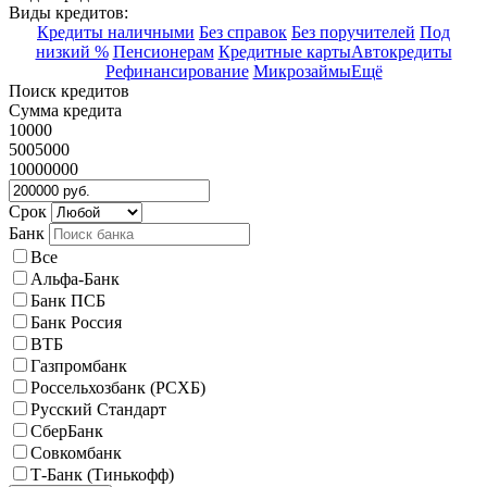
Виды кредитов:
Кредиты наличными
Без справок
Без поручителей
Под
низкий %
Пенсионерам
Кредитные карты
Автокредиты
Рефинансирование
Микрозаймы
Ещё
Поиск кредитов
Сумма кредита
10000
5005000
10000000
Срок
Банк
Все
Альфа-Банк
Банк ПСБ
Банк Россия
ВТБ
Газпромбанк
Россельхозбанк (РСХБ)
Русский Стандарт
СберБанк
Совкомбанк
Т-Банк (Тинькофф)