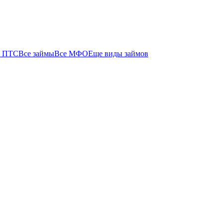
 ПТС
Все займы
Все МФО
Еще виды займов