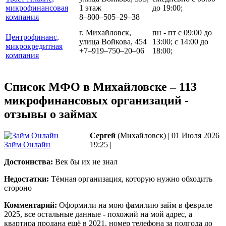
микрофинансовая
1 этаж
до 19:00;
компания
8‒800‒505‒29‒38
г. Михайловск,
пн - пт с 09:00 до
Центрофинанс,
улица Войкова, 454
13:00; с 14:00 до
микрокредитная
+7‒919‒750‒20‒06
18:00;
компания
Список МФО в Михайловске – 113
микрофинансовых организаций -
отзывы о займах
Сергей
(Михайловск)
|
01 Июля 2026
Займ Онлайн
19:25
|
Достоинства:
Век бы их не знал
Недостатки:
Тёмная организация, которую нужно обходить
стороно
Комментарий:
Оформили на мою фамилию займ в феврале
2025, все остальные данные - похожий на мой адрес, а
квартира продана ещё в 2021, номер телефона за полгода до