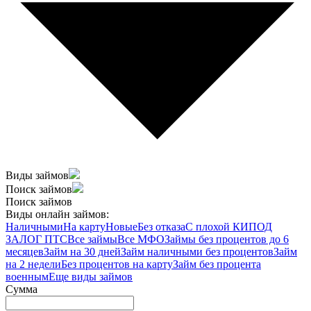
Виды займов
Поиск займов
Поиск займов
Виды онлайн займов:
Наличными
На карту
Новые
Без отказа
С плохой КИ
ПОД
ЗАЛОГ ПТС
Все займы
Все МФО
Займы без процентов до 6
месяцев
Займ на 30 дней
Займ наличными без процентов
Займ
на 2 недели
Без процентов на карту
Займ без процента
военным
Еще виды займов
Сумма