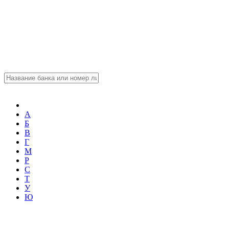
А
Б
В
Г
М
Р
С
Т
У
Ю