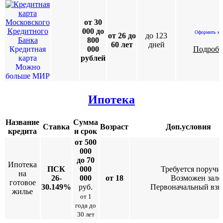
от 30
000 до
Оформить ка
от 26 до
до 123
800
60 лет
дней
Кредитная
000
Подробн
карта
рублей
Можно
больше МИР
Ипотека
Название
Сумма
Ставка
Возраст
Доп.условия
кредита
и срок
от 500
000
до 70
Ипотека
ПСК
000
Требуется поручи
на
26-
000
от 18
Возможен зало
готовое
30.149%
руб.
Первоначальный взн
жилье
от 1
года до
30 лет