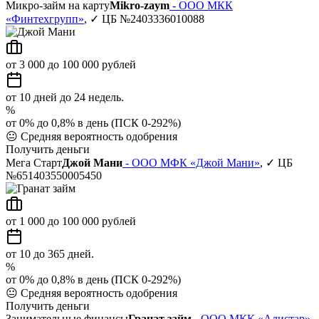
Микро-займ на карту
Mikro-zaym
- ООО МКК
«Финтехгрупп»
, ✓ ЦБ №2403336010088
от 3 000 до 100 000 рублей
от 10 дней до 24 недель.
%
от 0% до 0,8% в день (ПСК 0-292%)
😐
Средняя вероятность одобрения
Получить деньги
Мега Старт
Джой Мани
- ООО МФК «Джой Мани»
, ✓ ЦБ
№651403550005450
от 1 000 до 100 000 рублей
от 10 до 365 дней.
%
от 0% до 0,8% в день (ПСК 0-292%)
😐
Средняя вероятность одобрения
Получить деньги
Занимательные финансы
Гранат займ
- ООО МКК «Алистар»
,