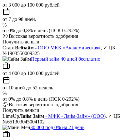
от 3 000 до 100 000 рублей
от 7 до 98 дней.
%
от 0% до 0,8% в день (ПСК 0-292%)
🙂
Высокая вероятность одобрения
Получить деньги
Старт
Вебзайм
- ООО МКК «Академическая»
, ✓ ЦБ
№1903550009325
Первый займ 40 дней бесплатно
от 4 000 до 100 000 рублей
от 10 дней до 52 недель.
%
от 0% до 0.8% в день (ПСК 0-292%)
🙂
Высокая вероятность одобрения
Получить деньги
LimeUp
Лайм Займ
- МФК «Лайм-Займ» (ООО)
, ✓ ЦБ
№651303045004102
30 000 под 0% на 21 день