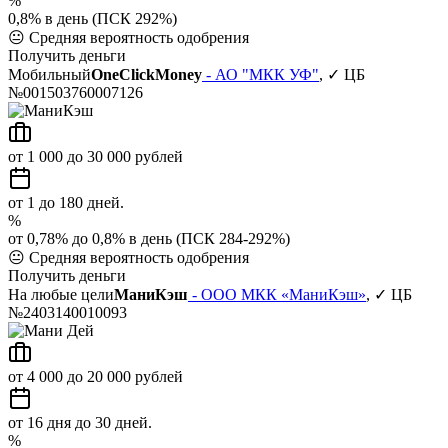
%
0,8% в день (ПСК 292%)
😐
Средняя вероятность одобрения
Получить деньги
Мобильный
OneClickMoney
- АО "МКК УФ"
, ✓ ЦБ
№001503760007126
от 1 000 до 30 000 рублей
от 1 до 180 дней.
%
от 0,78% до 0,8% в день (ПСК 284-292%)
😐
Средняя вероятность одобрения
Получить деньги
На любые цели
МаниКэш
- ООО МКК «МаниКэш»
, ✓ ЦБ
№2403140010093
от 4 000 до 20 000 рублей
от 16 дня до 30 дней.
%