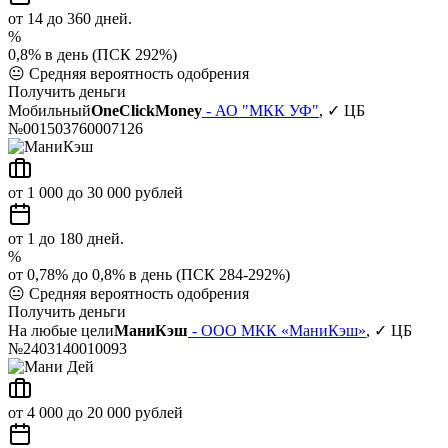
от 14 до 360 дней.
%
0,8% в день (ПСК 292%)
😐
Средняя вероятность одобрения
Получить деньги
Мобильный
OneClickMoney
- АО "МКК УФ"
, ✓ ЦБ
№001503760007126
от 1 000 до 30 000 рублей
от 1 до 180 дней.
%
от 0,78% до 0,8% в день (ПСК 284-292%)
😐
Средняя вероятность одобрения
Получить деньги
На любые цели
МаниКэш
- ООО МКК «МаниКэш»
, ✓ ЦБ
№2403140010093
от 4 000 до 20 000 рублей