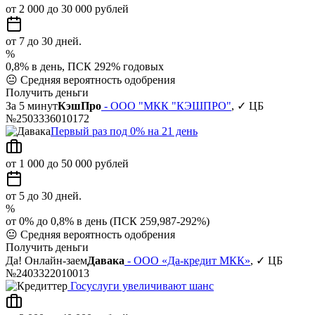
от 2 000 до 30 000 рублей
от 7 до 30 дней.
%
0,8% в день, ПСК 292% годовых
😐
Средняя вероятность одобрения
Получить деньги
За 5 минут
КэшПро
- ООО "МКК "КЭШПРО"
, ✓ ЦБ
№2503336010172
Первый раз под 0% на 21 день
от 1 000 до 50 000 рублей
от 5 до 30 дней.
%
от 0% до 0,8% в день (ПСК 259,987-292%)
😐
Средняя вероятность одобрения
Получить деньги
Да! Онлайн-заем
Давака
- ООО «Да-кредит МКК»
, ✓ ЦБ
№2403322010013
Госуслуги увеличивают шанс