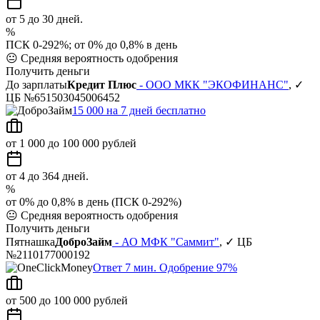
от 5 до 30 дней.
%
ПСК 0-292%; от 0% до 0,8% в день
😐
Средняя вероятность одобрения
Получить деньги
До зарплаты
Кредит Плюс
- ООО МКК "ЭКОФИНАНС"
, ✓
ЦБ №651503045006452
15 000 на 7 дней бесплатно
от 1 000 до 100 000 рублей
от 4 до 364 дней.
%
от 0% до 0,8% в день (ПСК 0-292%)
😐
Средняя вероятность одобрения
Получить деньги
Пятнашка
ДоброЗайм
- АО МФК "Саммит"
, ✓ ЦБ
№2110177000192
Ответ 7 мин. Одобрение 97%
от 500 до 100 000 рублей