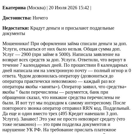
Екатерина
(Москва)
|
20 Июля 2026 15:42
|
Достоинства:
Ничего
Недостатки:
Крадут деньги и присылают поддельные
документы
Мошенники! При оформлении займа списали деньги за доп.
Услуги, отказаться от них было нельзя. Общая сумма доп.
Услуг — 2900 (при займе в 5000). Написала заявление на
возврат всех средств за доп. Услуги. Ответили, что вернут в
течение 7 календарных дней. По прошествии 8 календарных
дней написала
им на электронную почту — полный игнор и 0
ответа. Чудом дозвонилась оператору (дозвониться до
оператора практически невозможно — каждый раз все
операторы якобы «заняты»). Оператор заявил, что средства»
якобы " были перечислены — разумеется, банк при
обращении сказал, что никакие средства перечислены не
были. И вот тут мы подходим к самому интересному. После
повторного звонка оператор отправил RRN код. Поддельный.
Да еще и один вместо трех (495 Кредит навешали 3 доп.
Услуги). Занавес! Это уже не просто невозврат средату (что
тоже незаконно) — это прям подделка документов и
нарушение УК РФ. На требование прислать платежное