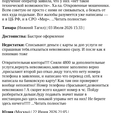
поручение оператор заявила, что у них «нет такой
технической возможности». Ха-ха. Откровенные мошенники.
Всем советую не просто с ними не связываться, а бежать от
них куда подальше. Все жалобы разумеется уже написаны —
и в ЦБ РФ, и в СРО «Мир».
...Читать полностью
Тамара
(Нижний Тагил)
|
03 Июля 2026 15:33
|
Достоинства:
Быстрое оформление
Недостатки:
Списывают деньги с карты за доп услуги не
спрашивая тебя.отказаться невозможно сразу. И после как я
понимаю тоже
Отвратительная контора!!!! Сняли 4800 за дополнительные
услуги,вернуть невозможно,заявление заполнено верно
,присылают второй раз отказ ,виду того,что нету номера
телефона в заявлении, и написано что перевод спб, хотя я
написала на банковскую карту! Как там они проверяют
вообще непонятно! Номер
телефона сбрасывают,дозвониться
невозможно ! А скорее всего кидают номер в чс. Пойду
разбираться дальше,буду подавать значит выше в
инстанции,раз здесь никакой управы нет на них! Не берите
здесь ничего!!!!!
...Читать полностью
Юлия
(Москва)
|
22 Июня 2026 21:05
|