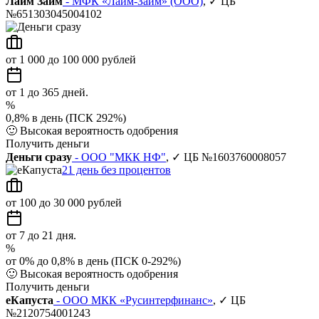
Лайм Займ
- МФК «Лайм-Займ» (ООО)
, ✓ ЦБ
№651303045004102
от 1 000 до 100 000 рублей
от 1 до 365 дней.
%
0,8% в день (ПСК 292%)
🙂
Высокая вероятность одобрения
Получить деньги
Деньги сразу
- ООО "МКК НФ"
, ✓ ЦБ №1603760008057
21 день без процентов
от 100 до 30 000 рублей
от 7 до 21 дня.
%
от 0% до 0,8% в день (ПСК 0-292%)
🙂
Высокая вероятность одобрения
Получить деньги
еКапуста
- ООО МКК «Русинтерфинанс»
, ✓ ЦБ
№2120754001243