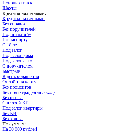
Новошахтинск
Шахты
Кредиты наличными:
Кредиты наличными
Без справок
Без поручителей
Под низкий %
По паспорту
С 18 лет
Под залог
Под залог дома
Под залог авто
С поручителем
Быстрые
В день обращения
Онлайн на карту
Без процентов
Без подтверждения дохода
Без отказа
С плохой КИ
Под залог квартиры
Без КИ
Без залога
По суммам:
На 30 000 рублей