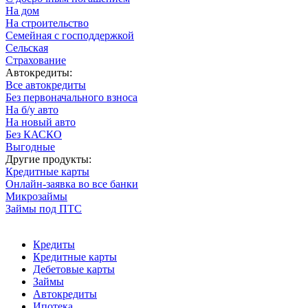
На дом
На строительство
Семейная с господдержкой
Сельская
Страхование
Автокредиты:
Все автокредиты
Без первоначального взноса
На б/у авто
На новый авто
Без КАСКО
Выгодные
Другие продукты:
Кредитные карты
Онлайн-заявка во все банки
Микрозаймы
Займы под ПТС
Кредиты
Кредитные карты
Дебетовые карты
Займы
Автокредиты
Ипотека