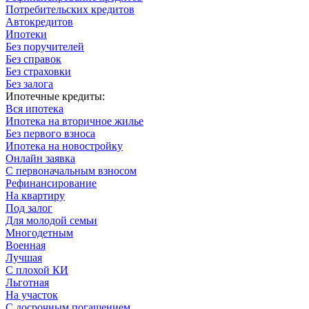
Потребительских кредитов
Автокредитов
Ипотеки
Без поручителей
Без справок
Без страховки
Без залога
Ипотечные кредиты:
Вся ипотека
Ипотека на вторичное жилье
Без первого взноса
Ипотека на новостройку
Онлайн заявка
С первоначальным взносом
Рефинансирование
На квартиру
Под залог
Для молодой семьи
Многодетным
Военная
Лучшая
С плохой КИ
Льготная
На участок
С досрочным погашением