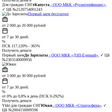
Получить деньги
Для граждан СНГ
еКапуста
- ООО МКК «Русинтерфинанс»
,
✓ ЦБ №2120754001243
Первый заем бесплатно
от 2 000 до 20 000 рублей
от 7 до 30 дней.
%
ПСК 117,120% - 365%
Получить деньги
Первый заем
До Зарплаты
- ООО МКК «ДЗП-Единый»
, ✓ ЦБ
№2303140009956
от 3 000 до 30 000 рублей
от 7 до 30 дней.
%
от 0% до 0,8% в день (ПСК 0-292%)
Получить деньги
Ykki для граждан СНГ
Юкки
- ООО МКК «Стратосфера»
, ✓
ЦБ №2004150009596