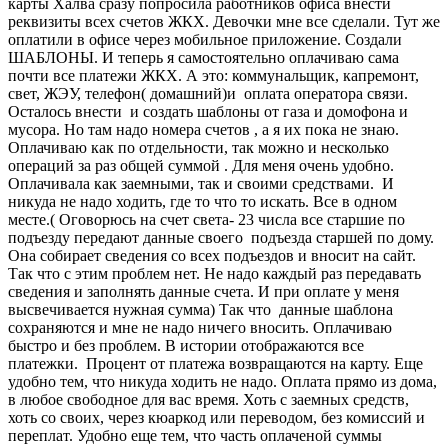
карты Халва сразу попросила работников офиса внести
реквизиты всех счетов ЖКХ. Девочки мне все сделали. Тут же
оплатили в офисе через мобильное приложение. Создали
ШАБЛОНЫ. И теперь я
самостоятельно оплачиваю сама
почти все платежи ЖКХ. А это: коммунальщик, капремонт,
свет, ЖЭУ, телефон( домашний)и оплата оператора связи.
Осталось внести и создать шаблоны от газа и домофона и
мусора. Но там надо номера счетов , а я их пока не знаю.
Оплачиваю как по отдельности, так можно и несколько
операций за раз общей суммой . Для меня очень удобно.
Оплачивала как заемными, так и своими средствами. И
никуда не надо ходить, где то что то искать. Все в одном
месте.( Оговорюсь на счет света- 23 числа все старшие по
подъезду передают данные своего подъезда старшей по дому.
Она собирает сведения со всех подъездов и вносит на сайт.
Так что с этим проблем нет. Не надо каждый раз передавать
сведения и заполнять данные счета. И при оплате у меня
высвечивается нужная сумма) Так что данные шаблона
сохраняются и мне не надо ничего вносить. Оплачиваю
быстро и без проблем. В истории отображаются все
платежки. Процент от платежа возвращаются на карту. Еще
удобно тем, что никуда ходить не надо. Оплата прямо из дома,
в любое свободное для вас время. Хоть с заемных средств,
хоть со своих, через кюаркод или переводом, без комиссий и
переплат. Удобно еще тем, что часть оплаченой суммы