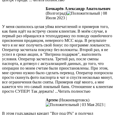
Бочкарёв Александр Анатольевич
(Волгоград)
|
08
Июля 2023
|
У меня скопилось целая уйма впечатлений и примеров того,
как банк идёт на встречу своим клиентам. В моём случае, в
первый раз обращался в техподдержку по поводу ошибочного
присвоения продавцом, неверного МСС кода. В результате
чего я не мог получить свой бонус по программе лояльности.
Оператор
засчитала покупку без волокиты. Второй раз, я не
успел в сроки акции, в "Витрина подарков", выполнить
условия. Оператор засчитала. Третий раз, после смены
паспорта, я дотянул с актуализацией данных, до того, что
операции по моим счетам были приостановлены. При этом,
мне срочно нужно было сделать перевод. Оператор попросила
просто скинуть фото паспорта в чат и спустя несколько минут,
все ограничения были сняты. Примеров ещё много, а мне
кажется что это самый лояльный банк. Отношение к клиентам
просто СУПЕР! Так держать!
...Читать полностью
Артем
(Нижневартовск)
|
03 Мая 2023
|
В этом году,закрыл кредит "Все под 0%" и получил