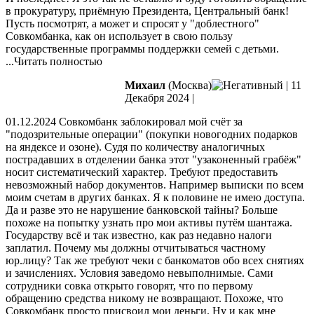
в прокуратуру, приёмную Президента, Центральный банк!
Пусть посмотрят, а может и спросят у "доблестного"
Совкомбанка, как он использует в свою пользу
государственные программы поддержки семей с детьми.
...Читать полностью
Михаил
(Москва)
|
11
Декабря 2024
|
​01.12.2024 Совкомбанк заблокировал мой счёт за
"подозрительные операции" (покупки новогодних подарков
на яндексе и озоне). Судя по количеству аналогичных
пострадавших в отделении банка этот "узаконенный грабёж"
носит систематический характер. Требуют предоставить
невозможный
набор документов. Например выписки по всем
моим счетам в других банках. Я к половине не имею доступа.
Да и разве это не нарушение банковской тайны? Больше
похоже на попытку узнать про мои активы путём шантажа.
Государству всё и так известно, как раз недавно налоги
заплатил. Почему мы должны отчитываться частному
юр.лицу? Так же требуют чеки с банкоматов обо всех снятиях
и зачислениях. Условия заведомо невыполнимые. Сами
сотрудники совка открыто говорят, что по первому
обращению средства никому не возвращают. Похоже, что
Совкомбанк просто присвоил мои деньги. Ну и как мне