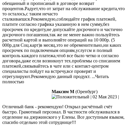
обещанный и прописаный в договоре возврат
процентов.Радует,что от затрат на обслуживание кредита,что
то осталось,с таким нечасто
сталкиваешся.Рекомендую,соблюдайте график платежей,
платите согласно графика указанную в нем сумму,без
просрочек
по кредиту,не допускайте досрочного и частично
досрочного погашения,так же не менее важно пользуйтесь
расчетной картой и выполняйте операций на 10 000р. (5
000р.для Соц.карт)в месяц,это не обременительно,ни каких
просрочек по подключеным опциям,услугсм и полный
контроль каждого платежа,чтоб все было четко и согласно
договора,даже если возникнут тех.проблемы со списанием
платежей,связывайтесь в чате или с контакт-центром
специалисты пойдут на встречу,все проверят и
отрегулируют.Рекомендую данный продукт.
...Читать
полностью
Максим М
(Оренбург)
|
02 Мая 2023
|
Отличный банк - рекомендую! Открыл расчётный счёт
быстро. Грамотный персонал. В частности обслуживался в
отделение на дзержинского у Елены. Все доступным языком,
спасибо отдельно этой сотруднице!!!