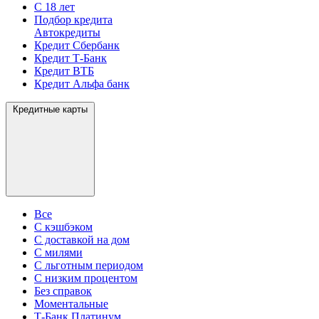
С 18 лет
Подбор кредита
Автокредиты
Кредит Сбербанк
Кредит Т-Банк
Кредит ВТБ
Кредит Альфа банк
Кредитные карты
Все
С кэшбэком
С доставкой на дом
С милями
С льготным периодом
С низким процентом
Без справок
Моментальные
Т-Банк Платинум