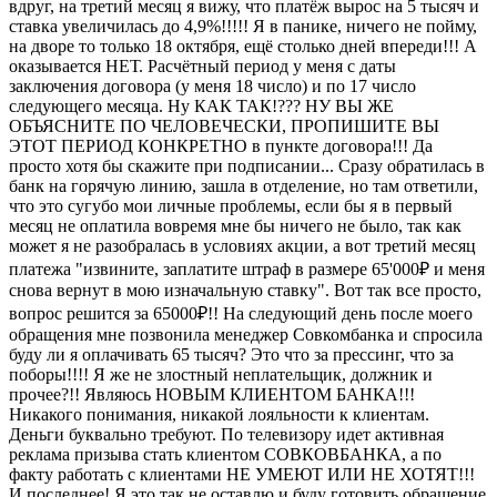
вдруг, на третий месяц я вижу, что платёж вырос на 5 тысяч и
ставка увеличилась до 4,9%!!!!! Я в панике, ничего не пойму,
на дворе то только 18 октября, ещё столько дней впереди!!! А
оказывается НЕТ. Расчётный период у меня с даты
заключения договора (у меня 18 число) и по 17 число
следующего месяца. Ну КАК ТАК!??? НУ ВЫ ЖЕ
ОБЪЯСНИТЕ ПО ЧЕЛОВЕЧЕСКИ, ПРОПИШИТЕ ВЫ
ЭТОТ ПЕРИОД КОНКРЕТНО в пункте договора!!! Да
просто хотя бы скажите при подписании... Сразу обратилась в
банк на горячую линию, зашла в отделение, но там ответили,
что это сугубо мои личные проблемы, если бы я в первый
месяц не оплатила вовремя мне бы ничего не было, так как
может я не разобралась в условиях акции, а вот третий месяц
платежа "извините, заплатите штраф в размере 65'000₽ и меня
снова вернут в мою изначальную ставку". Вот так все просто,
вопрос решится за 65000₽!! На следующий день после моего
обращения мне позвонила менеджер Совкомбанка и спросила
буду ли я оплачивать 65 тысяч? Это что за прессинг, что за
поборы!!!! Я же не злостный неплательщик, должник и
прочее?!! Являюсь НОВЫМ КЛИЕНТОМ БАНКА!!!
Никакого понимания, никакой лояльности к клиентам.
Деньги буквально требуют. По телевизору идет активная
реклама призыва стать клиентом СОВКОВБАНКА, а по
факту работать с клиентами НЕ УМЕЮТ ИЛИ НЕ ХОТЯТ!!!
И последнее! Я это так не оставлю и буду готовить обращение