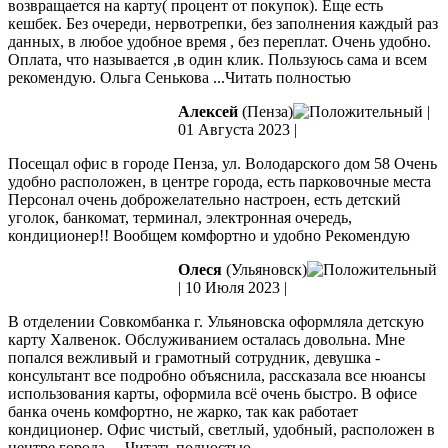
возвращается на карту( процент от покупок). Еще есть
кешбек. Без очереди, нервотрепки, без заполнения каждый раз
данных, в любое удобное время , без переплат. Очень удобно.
Оплата, что называется ,в один клик. Пользуюсь сама и всем
рекомендую. Ольга Сенькова
...Читать полностью
Алексей
(Пенза)
|
01 Августа 2023
|
Посещал офис в городе Пенза, ул. Володарского дом 58 Очень
удобно расположен, в центре города, есть парковочные места
Персонал очень доброжелательно настроен, есть детский
уголок, банкомат, терминал, электронная очередь,
кондиционер!! Вообщем комфортно и удобно Рекомендую
Олеся
(Ульяновск)
|
10 Июля 2023
|
В отделении Совкомбанка г. Ульяновска оформляла детскую
карту Халвенок. Обслуживанием осталась довольна. Мне
попался вежливый и грамотный сотрудник, девушка -
консультант все подробно объяснила, рассказала все нюансы
использования карты, оформила всё очень быстро. В офисе
банка очень комфортно,
не жарко, так как работает
кондиционер. Офис чистый, светлый, удобный, расположен в
центре города.
...Читать полностью