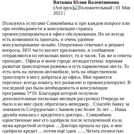
Вяткина Юлия Валентиновна
(Ангарск)
|
01 Мая
2023
|
Пользуюсь услугами Совкомбанка и при каждом вопросе или
при необходимости в консультации страюсь
проконсультироваться в офисе обслуживания. Но не всегда
есть возможность приехать, и очень удобное
консультирование онлайн. Оперативно отвечают и решают
вопросы. НО! часто виснет приложение, и сообщения
отправляются по несколько минут, то и часов. Так же и ответы
приходят... Офисы в моем городе легкодоступны: хорошая
развитая транспортная развязка и есть парковочные места. То
есть хоть на личном автомобиле, хоть на общественном
транспорте я могу добраться до офиса. Мне нравится
персонал: всегда помогу, все разъяснят и проконсультируют. В
последний раз была необходимость в консультации
программы 5*10. Благодаря которой получила
дополнительные несколько месяцев рассрочки) Очереди не
было и ко мне сразу обратилась менеджер. . Спасибо банку за
лояльность Сотрудничаю с банком уже более 3х лет ... Наша
дружба началась с кредитного доктора... Совкомбанк
единственные мне его одобрили после испорченной из-за
мужа кредитной истории ... Доктора прошла на ура, и мне
одобрили кредит ... потом ещё один ...
...Читать полностью