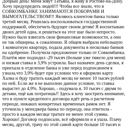
Добрый день! Меня зовут Татьяна, я живу в Ростове-на-Дону.
Хочу предупредить людей!!! Чтобы все знали, что в
СОВКОМБАНКЕ ЗАНИМАЮТСЯ ПОБОРАМИ И
ВЫМОГАТЕЛЬСТВОМ!!! Являюсь клиентом банка только
третий месяц. Решилась воспользоваться государственной
поддержкой, обеспечить будущее своим
детям! Я воспитываю
двоих детей одна, и решиться на этот шаг было непросто.
Нужно было взвесить свои финансовые возможности, а они
не так обширны, к сожалению. В общем выбрала небольшую
1-комнатную квартиру, подала документы в несколько банков
на одобрение. Получила предложение только от Совкомбанка.
Платёж мне подходил -29 тысяч (больше уже тяжело для меня)
и низкая ставка в 3,9% устроила. Был назначен день сделки, я
приехала в отделение банка и уже перед подписанием я
узнала,что 3,9% будет при условии что я оформлю карту
Халва и буду тратить каждый месяц не менее 10 тысяч рублей
по ней. Если же я не выполню данное условие, то ставка
вырастет до 4,9%. Хорошо, - подумала я. 10 тысяч с двумя то
детьми, ещё как потратишь!! Здесь я хочу заострить внимание,
что в пункте кредитного договора идёт речь о расчетном
периоде, никаких конкретных временных рамок нет. Я
уточнила у менеджера банка по периоду, она ответила -
просто в каждом месяце тратьте не менее этой суммы.
Хорошо! Договор подписали, всё оформили и я ушла. Плачу
месяц, другой, трачу по этой самой карте больше 10 тысяч и