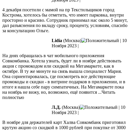
4 декабря посетили с мамой на пр Текстильщиков город
Кострома, хотелось бы отметить, что имеет парковка, внутри
просторно и красиво. Сотрудник принимал нас около 5 минут,
дал разъяснения по вкладу сроку, проценту, условиям, спасибо
за консультацию Ольге.
Lidia
(Москва)
|
10
Ноября 2023
|
На днях обращалась в чат мобильного приложения
Совкомбанка. Хотела узнать, будет ли в ноябре действовать
акция с промокодом или скидкой на Мегамаркете, как в
октябре. В ту же минуте на связь вышла специалист Мария.
Она сориентировалась, где посмотреть все действующие
промокоды и скидки
- в витрине подарков в приложении, и в
итоге я нашла себе пару симпатичных. На Мегамаркете пока
на ноябрь не вижу, но, возможно, ещё появится
...Читать
полностью
Л.Д.
(Москва)
|
10
Ноября 2023
|
В ноябре для держателей карт Халва Совкомбанк приготовил
крутую акцию со скидкой в 1000 рублей при покупке от 3000