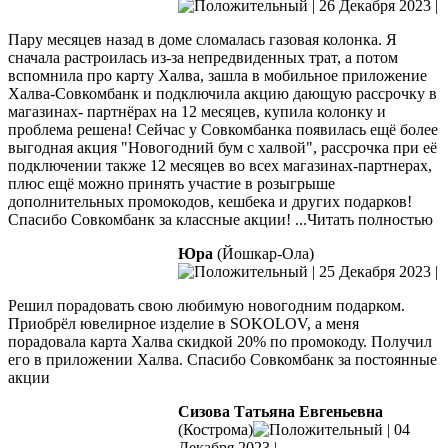
|
26 Декабря 2023
|
Пару месяцев назад в доме сломалась газовая колонка. Я
сначала растроилась из-за непредвиденных трат, а потом
вспомнила про карту Халва, зашла в мобильное приложение
Халва-Совкомбанк и подключила акцию дающую рассрочку в
магазинах- партнёрах на 12 месяцев, купила колонку и
проблема решена!
Сейчас у Совкомбанка появилась ещё более
выгодная акция "Новогодний бум с халвой", рассрочка при её
подключении также 12 месяцев во всех магазинах-партнерах,
плюс ещё можно принять участие в розыгрыше
дополнительных промокодов, кешбека и других подарков!
Спасибо Совкомбанк за классные акции!
...Читать полностью
Юра
(Йошкар-Ола)
|
25 Декабря 2023
|
Решил порадовать свою любимую новогодним подарком.
Приобрёл ювелирное изделие в SOKOLOV, а меня
порадовала карта Халва скидкой 20% по промокоду. Получил
его в приложении Халва. Спасибо Совкомбанк за постоянные
акции
Сизова Татьяна Евгеньевна
(Кострома)
|
04
Декабря 2023
|