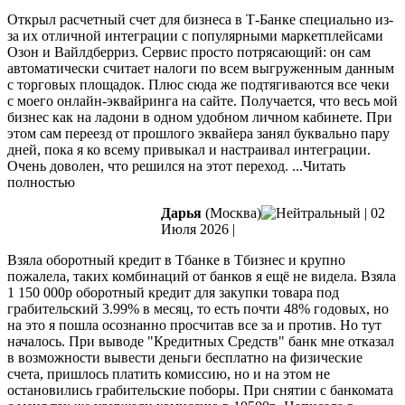
Открыл расчетный счет для бизнеса в Т-Банке специально из-
за их отличной интеграции с популярными маркетплейсами
Озон и Вайлдберриз. Сервис просто потрясающий: он сам
автоматически считает налоги по всем выгруженным данным
с торговых площадок. Плюс сюда же подтягиваются все чеки
с моего онлайн-эквайринга
на сайте. Получается, что весь мой
бизнес как на ладони в одном удобном личном кабинете. При
этом сам переезд от прошлого эквайера занял буквально пару
дней, пока я ко всему привыкал и настраивал интеграции.
Очень доволен, что решился на этот переход.
...Читать
полностью
Дарья
(Москва)
|
02
Июля 2026
|
Взяла оборотный кредит в Тбанке в Тбизнес и крупно
пожалела, таких комбинаций от банков я ещё не видела. Взяла
1 150 000р оборотный кредит для закупки товара под
грабительский 3.99% в месяц, то есть почти 48% годовых, но
на это я пошла осознанно просчитав все за и против. Но тут
началось.
При выводе "Кредитных Средств" банк мне отказал
в возможности вывести деньги бесплатно на физические
счета, пришлось платить комиссию, но и на этом не
остановились грабительские поборы. При снятии с банкомата