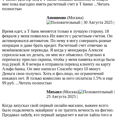
мне пока выгодно иметь расчетный счет в Т банке
...Читать
полностью
Анонимно
(Москва)
|
30 Августа 2025
|
Время идет, а Т банк меняется только в лучшую сторону. 18
февраля у меня появилось Ип вместе с расчетным счетом. Он
активировался автоматом. По нему я могу совершать разные
операции и даже брать кредит. Расчетный счет отмечаю за
межбанковские переводы. Я когда у менеджера Алексея
спросила как
их делать, он мне все объяснил. Отдельно в
переписку прислал скрины, чтобы у меня памятка всегда была
под рукой. К 8 вечера я отправила перевод клиенту на карту
Альфа банка. Он мне написал Спасибо через 10 минут.
Деньги свои получил. Хоть и физ-лицо, но ограничений
никаких нет. Я только комиссию за него оплатила 1.5% и еще
99 руб.
...Читать полностью
Михаил
(Москва)
|
25 Августа 2025
|
Когда запускал свой первый онлайн-магазин, важнее всего
было подключить эквайринг и не тратить вечность на фигню.
Продавал лабубу, кто первый запрыгнет в вагон хайпа того и