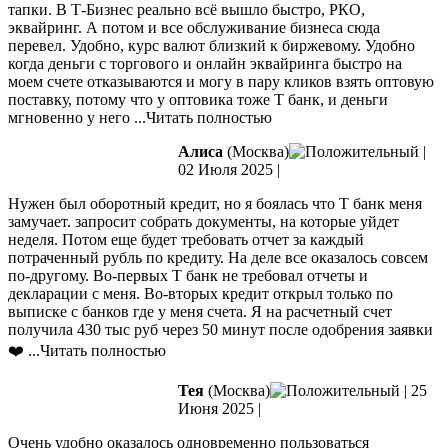
тапки. В Т-Бизнес реально всё вышло быстро, РКО,
эквайринг. А потом и все обслуживание бизнеса сюда
перевел. Удобно, курс
валют близкий к биржевому. Удобно
когда деньги с торгового и онлайн эквайринга быстро на
моем счете отказываются и могу в пару кликов взять оптовую
поставку, потому что у оптовика тоже Т банк, и деньги
мгновенно у него
...Читать полностью
Алиса
(Москва)
|
02 Июля 2025
|
Нужен был оборотный кредит, но я боялась что Т банк меня
замучает. запросит собрать документы, на которые уйдет
неделя. Потом еще будет требовать отчет за каждый
потраченный рубль по кредиту. На деле все оказалось совсем
по-другому. Во-первых Т банк не требовал отчеты и
декларации с меня. Во-вторых
кредит открыл только по
выписке с банков где у меня счета. Я на расчетный счет
получила 430 тыс руб через 50 минут после одобрения заявки
❤️
...Читать полностью
Тея
(Москва)
|
25
Июня 2025
|
Очень удобно оказалось одновременно пользоваться