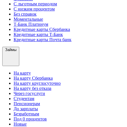
С льготным периодом
С низким процентом
Без справок
Моментальные
Т-Банк Платинум
Кредитные карты Сбербанка
Кредитные карты Т-Банк
Кредитные карты Почта банк
Займы
На карту
На карту Сбербанка
На карту круглосуточно
На карту без отказа
Через госуслуги
Студентам
Пенсионерам
До зарплаты
Безработным
Под 0 процентов
Новые