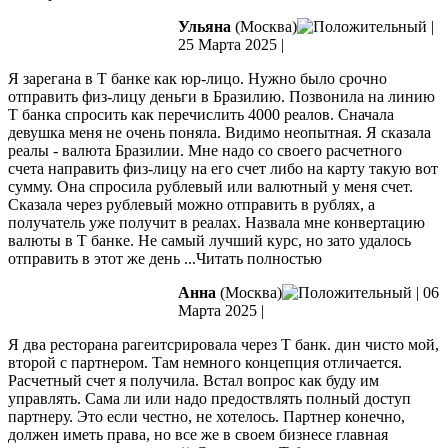
Ульяна
(Москва)
|
25 Марта 2025
|
Я зарегана в Т банке как юр-лицо. Нужно было срочно
отправить физ-лицу деньги в Бразилию. Позвонила на линию
Т банка спросить как перечислить 4000 реалов. Сначала
девушка меня не очень поняла. Видимо неопытная. Я сказала
реалы - валюта Бразилии. Мне надо со своего расчетного
счета направить
физ-лицу на его счет либо на карту такую вот
сумму. Она спросила рублевый или валютный у меня счет.
Сказала через рублевый можно отправить в рублях, а
получатель уже получит в реалах. Назвала мне конвертацию
валюты в Т банке. Не самый лучший курс, но зато удалось
отправить в этот же день
...Читать полностью
Анна
(Москва)
|
06
Марта 2025
|
Я два ресторана рагеитсрировала через Т банк. дин чисто мой,
второй с партнером. Там немного концепция отличается.
Расчетный счет я получила. Встал вопрос как буду им
управлять. Сама ли или надо предоствлять полный доступ
партнеру. Это если честно, не хотелось. Партнер конечно,
должен иметь
права, но все же в своем бизнесе главная