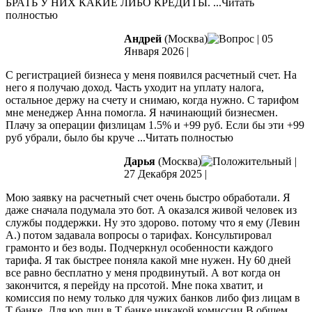
БРАТЬ У НИХ КАКИЕ ЛИБО КРЕДИТЫ.
...Читать
полностью
Андрей
(Москва)
|
05
Января 2026
|
С регистрацией бизнеса у меня появился расчетный счет. На
него я получаю доход. Часть уходит на уплату налога,
остальное держу на счету и снимаю, когда нужно. С тарифом
мне менеджер Анна помогла. Я начинающий бизнесмен.
Плачу за операции физлицам 1.5% и +99 руб. Если бы эти +99
руб убрали,
было бы круче
...Читать полностью
Дарья
(Москва)
|
27 Декабря 2025
|
Мою заявку на расчетный счет очень быстро обработали. Я
даже сначала подумала это бот. А оказался живой человек из
службы поддержки. Ну это здорово. потому что я ему (Левин
А.) потом задавала вопросы о тарифах. Консультировал
грамонто и без воды. Подчеркнул особенности каждого
тарифа. Я так
быстрее поняла какой мне нужен. Ну 60 дней
все равно бесплатно у меня продвинутый. А вот когда он
закончится, я перейду на прсотой. Мне пока хватит, и
комиссия по нему только для чужих банков либо физ лицам в
Т банке. Для юр лиц в Т банке никакой комиссии В общем