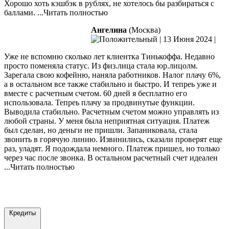
Хорошо хоть кэшбэк в рублях, не хотелось бы разбираться с
баллами.
...Читать полностью
Ангелина
(Москва)
|
13 Июня 2024
|
Уже не вспомню сколько лет клиентка Тинькоффа. Недавно
просто поменяла статус. Из физ.лица стала юр.лицолм.
Зарегала свою кофейню, наняла работников. Налог плачу 6%,
а в остальном все также стабильно и быстро. И тепреь уже и
вместе с расчетным счетом. 60 дней я бесплатно его
использовала. Тепреь
плачу за продвинутые функции.
Выводила стабильно. Расчетным счетом можно управлять из
любой страны. У меня была неприятная ситуация. Платеж
был сделан, но деньги не пришли. Запаниковала, стала
звонить в горячую линию. Извинились, сказали проверят еще
раз, уладят. Я подождала немного. Платеж пришел, но только
через час после звонка. В остальном расчетный счет идеален
...Читать полностью
Добавить отзыв
Все отзывы
Кредиты