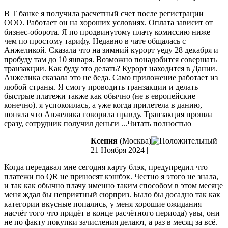
В Т банке я получила расчетный счет после регистрации
ООО. Работает он на хороших условиях. Оплата зависит от
бизнес-оборота. Я по продвинутому плачу комиссию ниже
чем по простому тарифу. Недавно в чате общалась с
Анжеликой. Сказала что на зимний курорт уеду 28 декабря и
пробуду там до 10 января.
Возможно понадобится совершать
транзакции. Как буду это делать? Курорт находится в Дании.
Анжелика сказала это не беда. Само приложение работает из
любой страны. Я смогу проводить транзакции и делать
быстрые платежи также как обычно (не в европейские
конечно). я успокоилась, а уже когда прилетела в данию,
поняла что Анжелика говорила правду. Транзакция прошла
сразу, сотрудник получил деньги
...Читать полностью
Ксения
(Москва)
|
21 Ноября 2024
|
Когда передавал мне сегодня карту блэк, предупредил что
платежи по QR не приносят кэшбэк. Честно я этого не знала,
и так как обычно плачу именно таким способом в этом месяце
меня ждал бы неприятный сюрприз. Было бы досадно так как
категории вкусные попались, у меня хорошие ожидания
насчёт того
что придёт в конце расчётного периода) увы, они
не по факту покупки зачисления делают, а раз в месяц за всё.