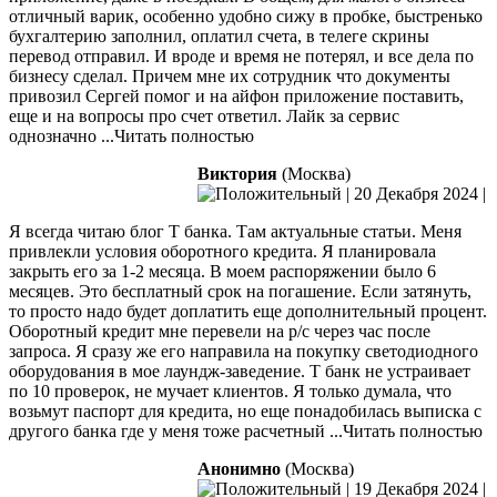
отличный варик,
особенно удобно сижу в пробке, быстренько
бухгалтерию заполнил, оплатил счета, в телеге скрины
перевод отправил. И вроде и время не потерял, и все дела по
бизнесу сделал. Причем мне их сотрудник что документы
привозил Сергей помог и на айфон приложение поставить,
еще и на вопросы про счет ответил. Лайк за сервис
однозначно
...Читать полностью
Виктория
(Москва)
|
20 Декабря 2024
|
Я всегда читаю блог Т банка. Там актуальные статьи. Меня
привлекли условия оборотного кредита. Я планировала
закрыть его за 1-2 месяца. В моем распоряжении было 6
месяцев. Это бесплатный срок на погашение. Если затянуть,
то просто надо будет доплатить еще дополнительный процент.
Оборотный
кредит мне перевели на р/c через час после
запроса. Я сразу же его направила на покупку светодиодного
оборудования в мое лаундж-заведение. Т банк не устраивает
по 10 проверок, не мучает клиентов. Я только думала, что
возьмут паспорт для кредита, но еще понадобилась выписка с
другого банка где у меня тоже расчетный
...Читать полностью
Анонимно
(Москва)
|
19 Декабря 2024
|