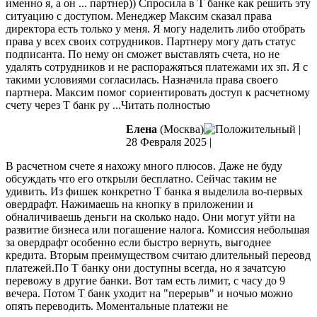
именно я, а он ... партнер)) Спросила в Т банке как решить эту
ситуацию с доступом. Менеджер Максим сказал права
директора есть только у меня. Я могу наделить либо отобрать
права у всех своих сотрудников. Партнеру могу дать статус
подписанта. По нему он сможет выставлять счета, но не
удалять сотрудников и не распоражяться платежами их зп. Я с
такими условиями согласилась. Назначила права своего
партнера. Максим помог сориентировать доступ к расчетному
счету через Т банк ру
...Читать полностью
Елена
(Москва)
|
28 Февраля 2025
|
В расчетном счете я нахожу много плюсов. Даже не буду
обсуждать что его открыли бесплатно. Сейчас таким не
удивить. Из фишек конкретно Т банка я выделила во-первых
овердрафт. Нажимаешь на кнопку в приложении и
обналичиваешь деньги на сколько надо. Они могут уйти на
развитие бизнеса или погашение
налога. Комиссия небольшая
за овердрафт особенно если быстро вернуть, выгоднее
кредита. Вторым преимуществом считаю длительный переовд
платежей.По Т банку они доступны всегда, но я зачатсую
перевожу в другие банки. Вот там есть лимит, с часу до 9
вечера. Потом Т банк уходит на "перерыв" и ночью можно
опять переводить. Моментальные платежи не