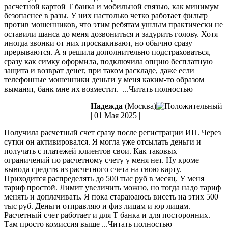
расчетной картой Т банка и мобильной связью, как минимум
безопаснее в разы. У них настолько четко работает фильтр
против мошенников, что этим ребятам ушлым практически не
оставили шанса до меня дозвониться и задурить голову. Хотя
иногда звонки
от них проскакивают, но обычно сразу
прерываются. А я решила дополнительно подстраховаться,
сразу как симку оформила, подключила опцию бесплатную
защита и возврат денег, при таком раскладе, даже если
телефонные мошенники деньги у меня каким-то образом
выманят, банк мне их возместит.
...Читать полностью
Надежда
(Москва)
|
01 Мая 2025
|
Получила расчетный счет сразу после регистрации ИП. Через
сутки он активировался. Я могла уже отсылать деньги и
получать с платежей клиентов свои. Как таковых
ограничений по расчетному счету у меня нет. Ну кроме
вывода средств из расчетного счета на свою карту.
Приходится распределять до 500
тыс руб в месяц. У меня
тариф простой. Лимит увеличить можно, но тогда надо тариф
менять и доплачивать. Я пока стараюаюсь висеть на этих 500
тыс руб. Деньги отправляю и физ лицам и юр лицам.
Расчетный счет работает и для Т банка и для посторонних.
Там просто комиссия выше
...Читать полностью