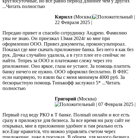
круглосуточные, но все равно период длиннее чем у других
...Читать полностью
Кирилл
(Москва)
|
22 Февраля 2025
|
Передаю привет и спасибо сотруднику Андрею. Фамилию
увы не знаю. Он приезжал 13мая 2024г ко мне при
оформлении ООО. Привез документы, проконсультироал.
Показал где мне скачать приложение банка. Без него я как без
рук. Дочка случайно удалила, а в гугл плее его сенйчас не
найти. Тепреь за ООО
и платежами слежу через это
рпиложение. Оно яркое, глаза не устают. За помощь платить
банку ничего не нужно. ООО оформлял бесплатно. В ФНС
если напрямую, то взяли бы с меня минимум 4000 руб. За
бескорыстную помощь Тинькофф заслужил 5*
...Читать
полностью
Григорий
(Москва)
|
07 Февраля 2025
|
Первый год веду РКО в Т банке. Полный онлайн и все есть
сразу в приложухе для бизнеса. За все время ни разу сайт не
открывал, мне в приложении удобнее и там реально есть
все.Еще нравится, что можно управлять счетом через
приложение, даже в поездках. В общем, для малого бизнеса