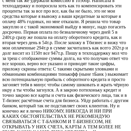
с меня так же удержали комиссию в 10500р. Написала в
техподдержку и попросила хоть как то компенсировать эти
проценты так за все про все, как бы не было, это не мои
средства которые я вывожу а ваши кредитные за которые я
оплачу 48% годовых, но мне отказали. Я решила что товар
закуплю и с такой экономикой выйду в минус, надо погасить
досрочно. Первая оплата по безналичному через дней 5 в
240т.р сразу же пошла на оплату оборотного кредита, как и
вторая через день в 54т.р. После захожу в Тбизнес и вижу что
мои оплаченные 294т.р в сумме засчитались как всего 202т.р и
долг висит из 1150т все 947т.р. Пишу в техподдержку мол что
за треш с отображение суммы долга, на что получаю ответ что
все хорошо, верно все указано и приводят такие цифры,
приложу скрины ответа: С такими скрытыми уловками и
обманными комбинациями тинькофф (ныне тБанк ) выжимает
всю потенциальную прибыль с оборотного кредита и просто
загоняет тебя в минус чтобы самому шиковать и жрать чёрную
икру а ты чтобы загнулся. А я закрою потихоньку кредит и
точно закрою все карты и счета как физического лица, так и в
Т-бизнес расчётные счета для бизнеса. Уйду работать с другим
банком, который так не подставляет своих клиентов. Ну и
конечно же я лично НИКОМУ, НИКОГДА И НИ ПРИ
КАКИХ ОБСТОЯТЕЛЬСТВАХ НЕ РЕКОМЕНДУЮ
СВЯЗЫВАТЬСЯ С Т-БАНКОМ И Т-БИЗНЕСОМ, НЕ
ОТКРЫВАТЬ У НИХ СЧЕТА, КАРТЫ А ТЕМ БОЛЕЕ НЕ