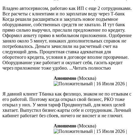
Владею автосервисом, работаю как ИП с еще 2 сотрудниками.
Все расчеты с клиентами и по зарплатам веду через Т-банк
Когда решили расширяться и закупать новое подъемное
оборудование, собственных средств не хватало. И тут банк
прямо сильно выручил, прислали предложение по кредиту.
Оформил анкету
прямо в мобильном приложении. Одобрение
заняло около 5 минут, никаких дополнительных справок не
потребовалось. Деньги зачислили на расчетный счет на
следующий день. Процентная ставка адекватная для
оборотного кредита, условия в договоре вполне прозрачные.
Оборудование уже работает и окупает себя, гасить кредит
через приложение тоже удобно.
...Читать полностью
Анонимно
(Москва)
|
16 Июля 2026
|
Я давний клиент Тбанка как физлицо, знаком не по отзывам с
его работой. Поэтому когда открыл свой бизнес, РКО тоже
открыл у них. У меня тариф Продвинутый, для моих целей
хватает. Выпустил бизнес-карты себе и сотрудникам. Личный
кабинет работает без сбоев, ничего не виснет и не глючит.
Анонимно
(Москва)
|
15 Июля 2026
|