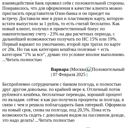
взаимодействия банк проявил себя с положительной стороны.
Понравилось, что для оформления в качестве клиента можно
пригласить представителя Озон-банка и он приедет на
встречу. Доставили мне в руки и пластиковую карту, которую
кстати выпустили за
1 рубль, то есть считай бесплатно. Как
новый клиент, получил и приветственный бонус по
накопительному счету - 23% на два расчетных периода, с
дальнейшей возможностью получать по НС 15% или 19%.
Первый вариант по умолчанию, второй при тратах по карте
от 20к. Но так как категории кешбэка полезные + есть
категория "1% за все", думаю это условие вполне выполнимо.
...Читать полностью
Варвара
(Москва)
|
07 Февраля 2025
|
Беспроблемно сотрудничаем с банком полгода, и полностью
друг другом довольны. по крайней мере я. Отличный поток
рублевого кешбека, бесплатные переводы, хороший процент
по вкладам. сейчас я как раз получила проценты за полгода, в
связи с чем и решила поблагодарить банк пятеркой. Оформила
на
новый срок, снова на полгода, под 20,5%. Пока есть
возможность сидеть с довольным видом на пассивном доходе,
это надо делать!
...Читать полностью