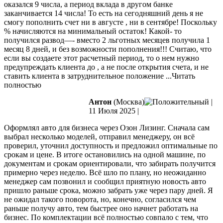
оказался 9 числа, а период вклада в другом банке
заканчивается 14 числа!
То есть на сегодняшний день я не
смогу пополнить счет ни в августе , ни в сентябре! Поскольку
% начисляются на минимальный остаток! Какой- то
получился развод—- вместо 2 льготных месяцев получила 1
месяц 8 дней, и без возможности пополнения!!! Считаю, что
если вы создаете этот расчетный период, то о нем нужно
предупреждать клиента до , а не после открытия счета, и не
ставить клиента в затруднительное положение
...Читать
полностью
Антон
(Москва)
|
11 Июля 2025
|
Оформлял авто для бизнеса через Озон Лизинг. Сначала сам
выбрал несколько моделей, отправил менеджеру, он всё
проверил, уточнил доступность и предложил оптимальные по
срокам и цене. В итоге остановились на одной машине, по
документам и срокам ориентировали, что забирать получится
примерно через
неделю. Всё шло по плану, но неожиданно
менеджер сам позвонил и сообщил приятную новость авто
пришло раньше срока, можно забрать уже через пару дней. Я
не ожидал такого поворота, но, конечно, согласился чем
раньше получу авто, тем быстрее оно начнет работать на
бизнес. По комплектации всё полностью совпало с тем, что