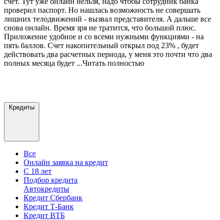
счет. Тут уже онлайн нельзя, надо чтобы сотрудник банка
проверил паспорт.
Но нашлась возможность не совершать
лишних телодвижений - вызвал представителя. А дальше все
снова онлайн. Время зря не тратится, что большой плюс.
Приложение удобное и со всеми нужными функциями - на
пять баллов. Счет накопительный открыл под 23% , будет
действовать два расчетных периода, у меня это почти что два
полных месяца будет
...Читать полностью
Добавить отзыв
Все отзывы
Кредиты
Все
Онлайн заявка на кредит
С 18 лет
Подбор кредита
Автокредиты
Кредит Сбербанк
Кредит Т-Банк
Кредит ВТБ