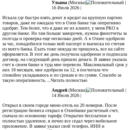
Ульяна
(Москва)
|
16 Июля 2026
|
Искала где быстро взять денег в кредит на крупную партию
товаров, даже не ожидала что в Озон банке так оперативно
одобрят. Тем более, что я даже не их клиент, у меня РКО в
другом банке. Но там больше заморочек, нужны финотчеты за
полгода и проверка еще несколько дней. А в Озоне одобрили
за
час, понадобился только мой паспорт и выписка по счетам
из моего банка. Ехать тоже никуда не пришлось, все на сайте
оформляется. В этот же день получила одобрение и подписала
договор, на следующий день пришли деньги. В заявке указала
счет в своем банке и туда мне перевели. Максимальный срок у
них 18 месяцев, мне одобрили на 12, я посчитала что
спокойно укладываюсь и по срокам и по сумме. Спасибо за
такую оперативность.
...Читать полностью
Андрей
(Москва)
|
14 Июля 2026
|
Открыл в своем городе мини-отель на 20 номеров. После
регистрации бизнеса открыл в Озонбанке расчетный счет,
сначала по основному тарифу. Открытие бесплатное и
полностью удаленное, я лично все седал через мобильное
приложение. В заявке указал свой телефон, ИНН и