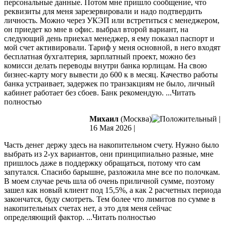
персональные данные. Потом
мне пришло сообщение, что
реквизиты для меня зарезервировали и надо подтвердить
личность. Можно через УКЭП или встретиться с менеджером,
он приедет ко мне в офис. выбрал второй вариант, на
следующий день приехал менеджер, я ему показал паспорт и
мой счет активировали. Тариф у меня основной, в него входят
бесплатная бухгалтерия, зарплатный проект, можно без
комисси делать переводы внутри банка юрлицам. На свою
бизнес-карту могу вывести до 600 к в месяц. Качество работы
банка устраивает, задержек по транзакциям не было, личный
кабинет работает без сбоев. Банк рекомендую.
...Читать
полностью
Михаил
(Москва)
|
16 Мая 2026
|
Часть денег держу здесь на накопительном счету. Нужно было
выбрать из 2-ух вариантов, они принципиально разные, мне
пришлось даже в поддержку обращаться, потому что сам
запутался. Спасибо барышне, разложила мне все по полочкам.
В моем случае речь шла об очень приличной сумме, поэтому
зашел
как новый клиент под 15,5%, а как 2 расчетных периода
закончатся, буду смотреть. Тем более что лимитов по сумме в
накопительных счетах нет, а это для меня сейчас
определяющий фактор.
...Читать полностью