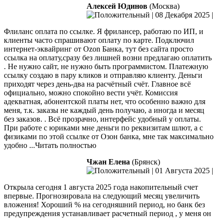
Алексей Юдинов
(Москва)
|
08 Декабря 2025
|
Флиланс оплата по ссылке. Я фрилансер, работаю по ИП, и
клиенты часто спрашивают оплату по карте. Подключил
интернет-эквайринг от Ozon Банка, тут без сайта просто
ссылка на оплату,сразу без лишней возни предлагаю оплатить
. Не нужно сайт, не нужно быть программистом. Платежную
ссылку создаю
в пару кликов и отправляю клиенту. Деньги
приходят через день-два на расчётный счёт. Главное всё
официально, можно спокойно вести учёт. Комиссия
адекватная, абонентской платы нет, что особенно важно для
меня, т.к. заказы не каждый день получаю, а иногда и месяц
без заказов. . Всё прозрачно, интерфейс удобный у оплаты.
При работе с юриками мне деньги по реквизитам шлют, а с
физиками по этой ссылке от Озон банка, мне так максимально
удобно
...Читать полностью
Чжан Елена
(Брянск)
|
01 Августа 2025
|
Открыла сегодня 1 августа 2025 года накопительный счет
впервые. Прогнозировала на следующий месяц увеличить
вложения! Хороший % на сегодняшний период, но банк без
предупреждения устанавливает расчетный период , у меня он