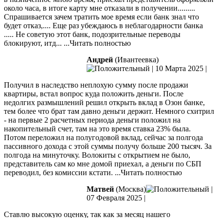
около часа, в итоге карту мне отказали в получении.........
Спрашивается зачем тратить мое время если банк знал что
будет
отказ,.... Еще раз убеждаюсь в неблагодарности банка
..... Не советую этот банк, подозрительные переводы
блокируют, итд...
...Читать полностью
Андрей
(Ивантеевка)
|
10 Марта 2025
|
Получил в наследство неплохую сумму после продажи
квартиры, встал вопрос куда положить деньги. После
недолгих размышлений решил открыть вклад в Озон банке,
тем более что брат там давно деньги держит. Немного схитрил
- на первые 2 расчетных периода деньги положил на
накопительный счет, там на
это время ставка 23% была.
Потом переложил на полугодовой вклад, сейчас за полгода
пассивного дохода с этой суммы получу больше 200 тысяч. За
полгода на минуточку. Волокиты с открытием не было,
представитель сам ко мне домой приехал, а деньги по СБП
переводил, без комиссии кстати.
...Читать полностью
Матвей
(Москва)
|
07 Февраля 2025
|
Ставлю высокую оценку, так как за месяц нашего