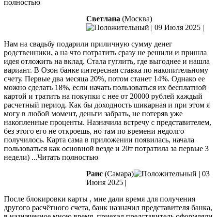
полностью
Светлана
(Москва)
|
09 Июля 2025
|
Нам на свадьбу подарили приличную сумму денег
родственники, а на что потратить сразу не решили и пришла
идея отложить на вклад. Стала гуглить, где выгоднее и нашла
вариант. В Озон банке интересная ставка по накопительному
счету. Первые два месяца 20%, потом станет 14%. Однако ее
можно сделать
18%, если начать пользоваться их бесплатной
картой и тратить на покупки с нее от 20000 рублей каждый
расчетный период. Как бы доходность шикарная и при этом я
могу в любой момент, деньги забрать, не потеряв уже
накопленные проценты. Назначила встречу с представителем,
без этого его не откроешь, но там по времени недолго
получилось. Карта сама в приложении появилась, начала
пользоваться как основной везде и 20т потратила за первые 3
недели)
...Читать полностью
Раис
(Самара)
|
03
Июня 2025
|
После блокировки карты , мне дали время для получения
другого расчётного счета, банк назначил представителя банка,
в назначенное мною время, приехал представитель оформляли