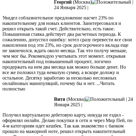
Георгий
(Москва)
|
24 Января 2025
|
Увидел соблазнительное предложение насчет 23% по
накопительному для новых клиентов. Заинтересовался и
решил открыть такой счет. Действительно, есть такое.
Повышенная ставка действует два расчетных периода. К
сожалению, допустил ошибку: хотел сразу перевести все свои
накопления под эти 23%,
но срок долгосрочного вклада еще
не закончился, ждать около месяца. Так что получу меньше,
чем мог бы. Рекомендую учитывать этот момент. открывая
накопительный под повышенный процент, логично
продержать на нем два месяца как можно больше денег. Но
все же положил туда немалую сумму, а вскоре доложу и
остальное. Десятку заработаю за несколько несложных
онлайновых манипуляций, почему бы и нет.
...Читать
полностью
Витя
(Москва)
|
24
Января 2025
|
Получил виртуальную дебетовую карту, никуда не ездил -
оформлял онлайн. Делаю покупки в сети и через Мир Пей, по
4-м категориям идет кешбек. Так как знакомство с банком
прошло на мажорной ноте, решил открыть накопительный