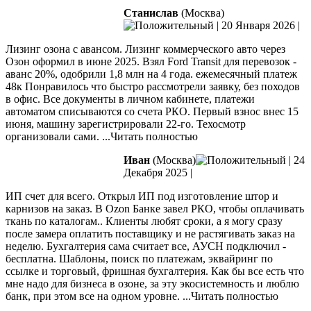
Станислав
(Москва)
|
20 Января 2026
|
Лизинг озона с авансом. Лизинг коммерческого авто через
Озон оформил в июне 2025. Взял Ford Transit для перевозок -
аванс 20%, одобрили 1,8 млн на 4 года. ежемесячный платеж
48к Понравилось что быстро рассмотрели заявку, без походов
в офис. Все документы в личном кабинете, платежи
автоматом
списываются со счета РКО. Первый взнос внес 15
июня, машину зарегистрировали 22-го. Техосмотр
организовали сами.
...Читать полностью
Иван
(Москва)
|
24
Декабря 2025
|
ИП счет для всего. Открыл ИП под изготовление штор и
карнизов на заказ. В Ozon Банке завел РКО, чтобы оплачивать
ткань по каталогам.. Клиенты любят сроки, а я могу сразу
после замера оплатить поставщику и не растягивать заказ на
неделю. Бухгалтерия сама считает все, АУСН подключил -
бесплатна.
Шаблоны, поиск по платежам, эквайринг по
ссылке и торговый, фришная бухгалтерия. Как бы все есть что
мне надо для бизнеса в озоне, за эту экосистемность и люблю
банк, при этом все на одном уровне.
...Читать полностью