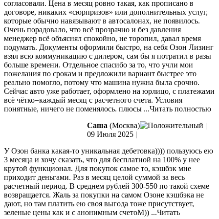
согласовали. Цена в месяц ровно такая, как прописано в
договоре, никаких «сюрпризов» или дополнительных услуг,
которые обычно навязывают в автосалонах, не появилось.
Очень порадовало, что всё прозрачно и без давления
менеджер всё объяснял спокойно, не торопил, давал время
подумать. Документы оформили быстро, на себя Озон Лизинг
взял всю коммуникацию с дилером, сам бы я потратил в разы
больше времени. Отдельное спасибо за то, что учли мои
пожелания по срокам и предложили вариант быстрее это
реально помогло, потому что машина нужна была срочно.
Сейчас авто уже работает, оформлено на юрлицо, с платежами
всё чётко=каждый месяц с расчетного счета. Условия
понятные, ничего не поменялось. плюсы
...Читать полностью
Саша
(Москва)
|
09 Июля 2025
|
У Озон банка какая-то уникальная дебетовка)))) пользуюсь ею
3 месяца и хочу сказать, что для бесплатной на 100% у нее
крутой функционал. Для покупок самое то, кэшбэк мне
приходит деньгами. Раз в месяц целой суммой за весь
расчетный период. В среднем рублей 300-550 по такой схеме
возвращается.
Жаль за покупки на самом Озоне кэшбэка не
дают, но там платить ею своя выгода тоже присутствует,
зеленые цены как и с анонимным счетоМ))
...Читать