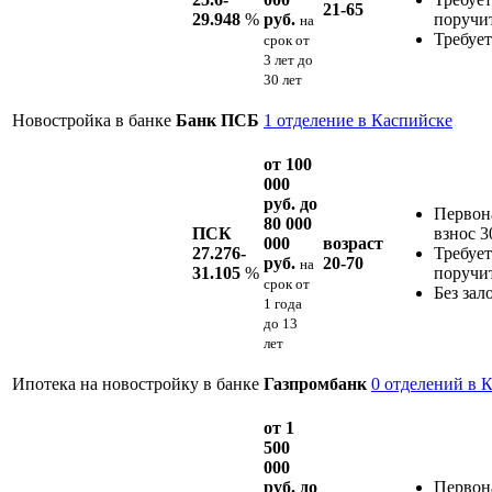
21-65
29.948
%
руб.
поручи
на
Требует
срок
от
3 лет до
30 лет
Новостройка в банке
Банк ПСБ
1 отделение в Каспийске
от 100
000
руб. до
Первон
80 000
ПСК
взнос 
000
возраст
27.276-
Требует
руб.
20-70
на
31.105
%
поручи
срок
от
Без зал
1 года
до 13
лет
Ипотека на новостройку в банке
Газпромбанк
0 отделений в 
от 1
500
000
руб. до
Первон