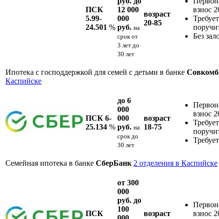
руб. до
Первон
ПСК
12 000
взнос 
возраст
5.99-
000
Требует
20-85
24.501
%
руб.
поручи
на
Без зал
срок
от
3 лет до
30 лет
Ипотека с господдержкой для семей с детьми в банке
Совком
Каспийске
до 6
Первон
000
взнос 
ПСК 6-
000
возраст
Требует
25.134
%
руб.
18-75
на
поручи
срок
до
Требует
30 лет
Семейная ипотека в банке
СберБанк
2 отделения в Каспийске
от 300
000
руб. до
Первон
100
ПСК
возраст
взнос 
000