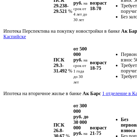
ПСК
взнос 
руб.
возраст
на
29.238-
Требует
18-70
срок
от
29.521
%
поручи
4 лет до
Без зал
30 лет
Ипотека Перспектива на покупку новостройки в банке
Ак Ба
Каспийске
от 500
000
Первон
ПСК
руб.
взнос 
на
возраст
29.3-
Требует
срок
от
18-75
31.492
%
поручи
1 года
Требует
до 30
лет
Ипотека на вторичное жилье в банке
Ак Барс
1 отделение в К
от 300
000
руб. до
Без
30 000
ПСК
первон
000
возраст
26.8-
взноса
руб.
21-75
на
30.67
%
Без пор