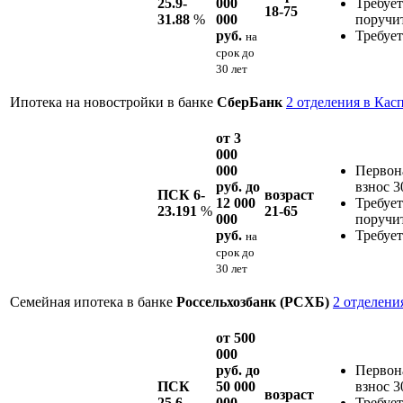
25.9-
000
Требует
18-75
31.88
%
000
поручи
руб.
Требует
на
срок
до
30 лет
Ипотека на новостройки в банке
СберБанк
2 отделения в Кас
от 3
000
000
Первон
руб. до
взнос 
ПСК 6-
возраст
12 000
Требует
23.191
%
21-65
000
поручи
руб.
Требует
на
срок
до
30 лет
Семейная ипотека в банке
Россельхозбанк (РСХБ)
2 отделени
от 500
000
руб. до
Первон
ПСК
50 000
взнос 
возраст
25.6-
000
Требует