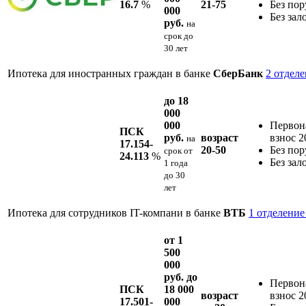
16.7
%
21-75
Без пор
000
Без зал
руб.
на
срок
до
30 лет
Ипотека для иностранных граждан в банке
СберБанк
2 отдел
до 18
000
000
Первон
ПСК
руб.
возраст
взнос 
на
17.154-
20-50
Без пор
срок
от
24.113
%
Без зал
1 года
до 30
лет
Ипотека для сотрудников IT-компани в банке
ВТБ
1 отделение
от 1
500
000
руб. до
Первон
ПСК
18 000
возраст
взнос 
17.501-
000