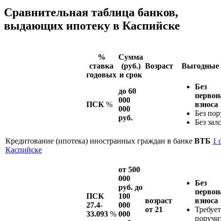
Сравнительная таблица банков,
выдающих ипотеку в Каспийске
%
Сумма
ставка
(руб.)
Возраст
Выгодные 
годовых
и срок
Без
до 60
первон
000
ПСК
%
взноса
000
Без пор
руб.
Без зал
Кредитование (ипотека) иностранных граждан в банке
ВТБ
1 
Каспийске
от 500
000
Без
руб. до
первон
ПСК
100
возраст
взноса
27.4-
000
от 21
Требует
33.093
%
000
поручи