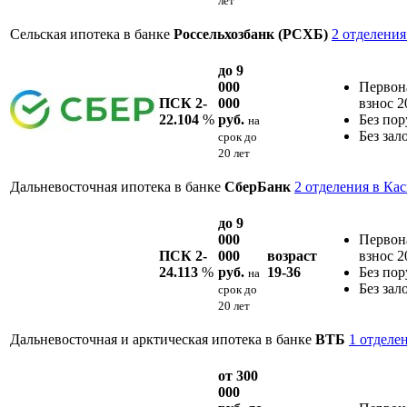
лет
Сельская ипотека в банке
Россельхозбанк (РСХБ)
2 отделения
до 9
000
Первон
ПСК 2-
000
взнос 
22.104
%
руб.
Без пор
на
Без зал
срок
до
20 лет
Дальневосточная ипотека в банке
СберБанк
2 отделения в Ка
до 9
000
Первон
ПСК 2-
000
возраст
взнос 
24.113
%
руб.
19-36
Без пор
на
Без зал
срок
до
20 лет
Дальневосточная и арктическая ипотека в банке
ВТБ
1 отделе
от 300
000