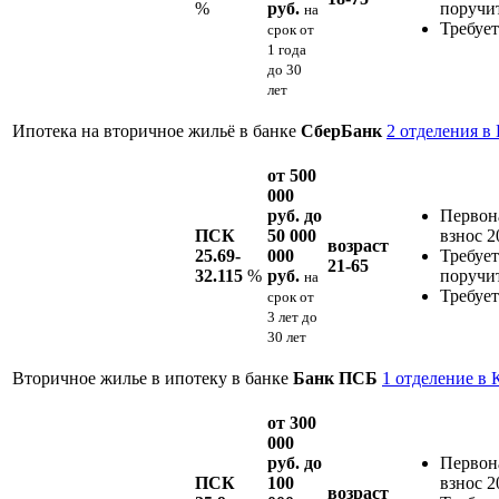
%
руб.
поручи
на
Требует
срок
от
1 года
до 30
лет
Ипотека на вторичное жильё в банке
СберБанк
2 отделения в
от 500
000
руб. до
Первон
ПСК
50 000
взнос 
возраст
25.69-
000
Требует
21-65
32.115
%
руб.
поручи
на
Требует
срок
от
3 лет до
30 лет
Вторичное жилье в ипотеку в банке
Банк ПСБ
1 отделение в 
от 300
000
руб. до
Первон
ПСК
100
взнос 
возраст