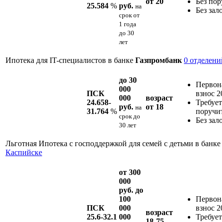
от 20
Без пор
25.584
%
руб.
на
Без зал
срок
от
1 года
до 30
лет
Ипотека для IT-специалистов в банке
Газпромбанк
0 отделени
до 30
Первон
000
ПСК
взнос 
000
возраст
24.658-
Требует
руб.
от 18
на
31.764
%
поручи
срок
до
Без зал
30 лет
Льготная Ипотека с господдержкой для семей с детьми в банк
Каспийске
от 300
000
руб. до
100
Первон
ПСК
000
взнос 
возраст
25.6-32.1
000
Требует
18-75