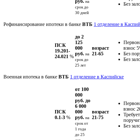
руб.
на
Без зал
срок
до
30 дней
Рефинансирование ипотеки в банке
ВТБ
1 отделение в Каспи
до 2
125
Первон
ПСК
000
возраст
взнос 
19.201-
руб.
21-65
Без пор
на
24.021
%
Без зал
срок
до
25 лет
Военная ипотека в банке
ВТБ
1 отделение в Каспийске
от 100
000
руб. до
Первон
6 000
взнос 
ПСК
000
возраст
Требует
0.1-3
%
руб.
21-75
на
поручи
срок
от
Без зал
1 года
до 25