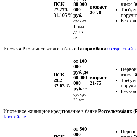
ПСК
80 000
взнос 
возраст
27.276-
000
Требует
20-70
31.105
%
руб.
поручи
на
Без зал
срок
от
1 года
до 13
лет
Ипотека Вторичное жилье в банке
Газпромбанк
0 отделений 
от 100
000
Первон
руб. до
ПСК
взнос 
60 000
возраст
29.2-
Требует
000
21-75
32.03
%
поручи
руб.
на
Без зал
срок
до
30 лет
Ипотечное жилищное кредитование в банке
Россельхозбанк 
Каспийске
от 500
Первон
000