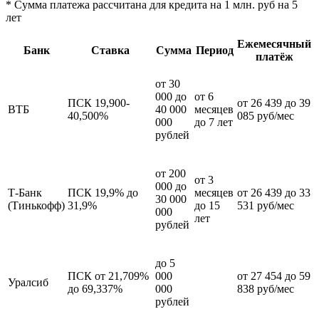
* Сумма платежа рассчитана для кредита на 1 млн. руб на 5
лет
Ежемесячный
Банк
Ставка
Сумма
Период
платёж
от 30
000 до
от 6
ПСК 19,900-
от 26 439 до 39
ВТБ
40 000
месяцев
40,500%
085 руб/мес
000
до 7 лет
рублей
от 200
от 3
000 до
Т-Банк
ПСК 19,9% до
месяцев
от 26 439 до 33
30 000
(Тинькофф)
31,9%
до 15
531 руб/мес
000
лет
рублей
до 5
ПСК от 21,709%
000
от 27 454 до 59
Уралсиб
до 69,337%
000
838 руб/мес
рублей