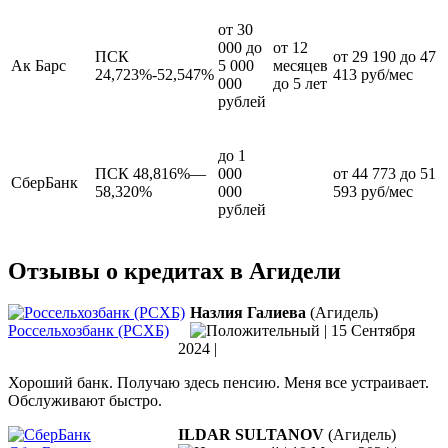
от 30
000 до
от 12
ПСК
от 29 190 до 47
Ак Барс
5 000
месяцев
24,723%-52,547%
413 руб/мес
000
до 5 лет
рублей
до 1
ПСК 48,816%—
000
от 44 773 до 51
СберБанк
58,320%
000
593 руб/мес
рублей
Отзывы о кредитах в Агидели
Назлия Галиева
(Агидель)
Россельхозбанк (РСХБ)
|
15 Сентября
2024
|
Хороший банк. Получаю здесь пенсию. Меня все устраивает.
Обслуживают быстро.
ILDAR SULTANOV
(Агидель)