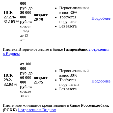
000
руб. до
Первоначальный
ПСК
80 000
взнос 30%
возраст
27.276-
000
Требуется
Подробнее
20-70
31.105
%
руб.
поручитель
на
Без залога
срок
от
1 года
до 13
лет
Ипотека Вторичное жилье в банке
Газпромбанк
2 отделения
в Видном
от 100
000
Первоначальный
руб. до
ПСК
взнос 30%
60 000
возраст
29.2-
Требуется
Подробнее
000
21-75
32.03
%
поручитель
руб.
на
Без залога
срок
до
30 лет
Ипотечное жилищное кредитование в банке
Россельхозбанк
(РСХБ)
1 отделение в Видном