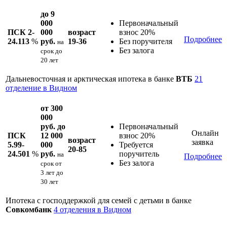
до 9
000
Первоначальный
ПСК 2-
000
возраст
взнос 20%
Подробнее
24.113
%
руб.
19-36
Без поручителя
на
Без залога
срок
до
20 лет
Дальневосточная и арктическая ипотека в банке
ВТБ
21
отделение в Видном
от 300
000
руб. до
Первоначальный
Онлайн
ПСК
12 000
взнос 20%
возраст
заявка
5.99-
000
Требуется
20-85
24.501
%
руб.
поручитель
на
Подробнее
Без залога
срок
от
3 лет до
30 лет
Ипотека с господдержкой для семей с детьми в банке
Совкомбанк
4 отделения в Видном