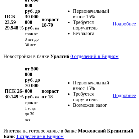
000
руб. до
Первоначальный
ПСК
30 000
взнос 15%
возраст
23.59-
000
Требуется
Подробнее
18-70
29.948
%
руб.
поручитель
на
Без залога
срок
от
3 лет до
30 лет
Новостройки в банке
Уралсиб
0 отделений в Видном
от 500
000
руб. до
Первоначальный
70 000
взнос 15%
ПСК 26-
000
возраст
Требуется
Подробнее
30.149
%
руб.
от 18
на
поручитель
срок
от
Возможен залог
1 года
до 30
лет
Ипотека на готовое жилье в банке
Московский Кредитный
Банк
1 отделение в Видном