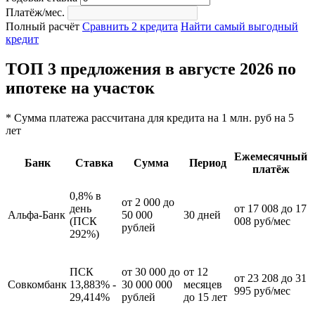
Платёж/мес.
Полный расчёт
Сравнить 2 кредита
Найти самый выгодный
кредит
ТОП 3 предложения в августе 2026 по
ипотеке на участок
* Сумма платежа рассчитана для кредита на 1 млн. руб на 5
лет
Ежемесячный
Банк
Ставка
Сумма
Период
платёж
0,8% в
от 2 000 до
день
от 17 008 до 17
Альфа-Банк
50 000
30 дней
(ПСК
008 руб/мес
рублей
292%)
ПСК
от 30 000 до
от 12
от 23 208 до 31
Совкомбанк
13,883% -
30 000 000
месяцев
995 руб/мес
29,414%
рублей
до 15 лет