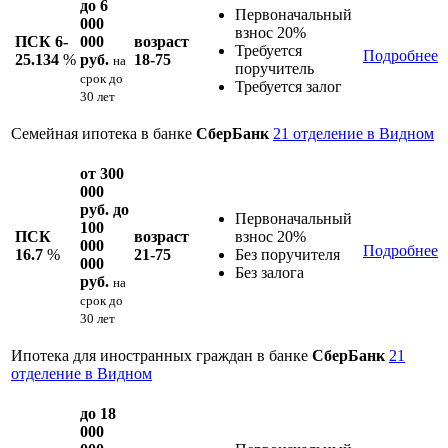
до 6
Первоначальный
000
взнос 20%
ПСК 6-
000
возраст
Требуется
Подробнее
25.134
%
руб.
18-75
на
поручитель
срок
до
Требуется залог
30 лет
Семейная ипотека в банке
СберБанк
21 отделение в Видном
от 300
000
руб. до
Первоначальный
100
ПСК
возраст
взнос 20%
000
Подробнее
16.7
%
21-75
Без поручителя
000
Без залога
руб.
на
срок
до
30 лет
Ипотека для иностранных граждан в банке
СберБанк
21
отделение в Видном
до 18
000