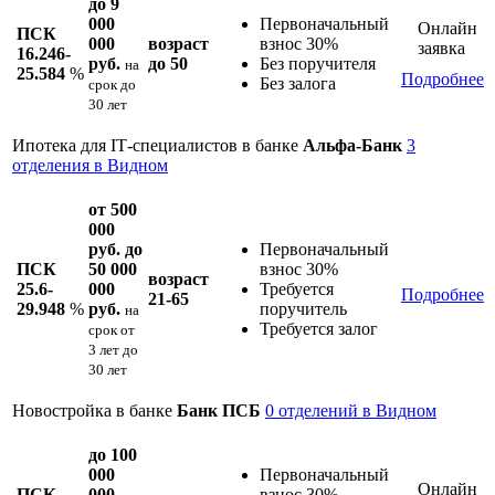
до 9
000
Первоначальный
Онлайн
ПСК
000
возраст
взнос 30%
заявка
16.246-
руб.
до 50
Без поручителя
на
25.584
%
Подробнее
Без залога
срок
до
30 лет
Ипотека для IT‑специалистов в банке
Альфа-Банк
3
отделения в Видном
от 500
000
руб. до
Первоначальный
ПСК
50 000
взнос 30%
возраст
25.6-
000
Требуется
Подробнее
21-65
29.948
%
руб.
поручитель
на
Требуется залог
срок
от
3 лет до
30 лет
Новостройка в банке
Банк ПСБ
0 отделений в Видном
до 100
000
Первоначальный
Онлайн
ПСК
000
взнос 30%