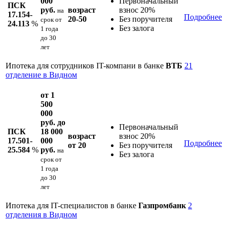
000
Первоначальный
ПСК
руб.
возраст
взнос 20%
на
17.154-
Подробнее
20-50
Без поручителя
срок
от
24.113
%
Без залога
1 года
до 30
лет
Ипотека для сотрудников IT-компани в банке
ВТБ
21
отделение в Видном
от 1
500
000
руб. до
Первоначальный
ПСК
18 000
возраст
взнос 20%
17.501-
000
Подробнее
от 20
Без поручителя
25.584
%
руб.
на
Без залога
срок
от
1 года
до 30
лет
Ипотека для IT-специалистов в банке
Газпромбанк
2
отделения в Видном