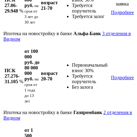
возраст
заявка
27.06-
руб.
Требуется
на
21-70
29.948
%
поручитель
срок
от
Подробнее
Требуется залог
3 лет до
30 лет
Ипотека на новостройку в банке
Альфа-Банк
3 отделения в
Видном
от 100
000
руб. до
Первоначальный
80 000
ПСК
взнос 30%
000
возраст
27.276-
Требуется
Подробнее
руб.
20-70
на
31.105
%
поручитель
срок
от
Без залога
1 года
до 13
лет
Ипотека на новостройку в банке
Газпромбанк
2 отделения в
Видном
от 1
500