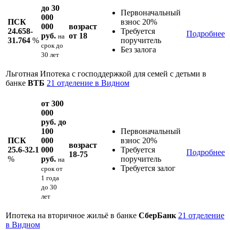
до 30
Первоначальный
000
ПСК
взнос 20%
000
возраст
24.658-
Требуется
Подробнее
руб.
от 18
на
31.764
%
поручитель
срок
до
Без залога
30 лет
Льготная Ипотека с господдержкой для семей с детьми в
банке
ВТБ
21 отделение в Видном
от 300
000
руб. до
100
Первоначальный
ПСК
000
взнос 20%
возраст
25.6-32.1
000
Требуется
Подробнее
18-75
%
руб.
поручитель
на
Требуется залог
срок
от
1 года
до 30
лет
Ипотека на вторичное жильё в банке
СберБанк
21 отделение
в Видном