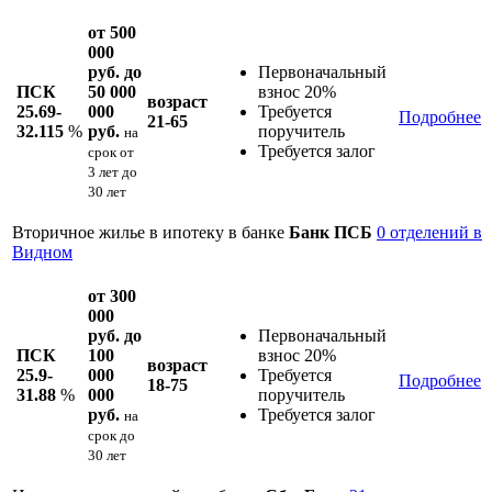
от 500
000
руб. до
Первоначальный
ПСК
50 000
взнос 20%
возраст
25.69-
000
Требуется
Подробнее
21-65
32.115
%
руб.
поручитель
на
Требуется залог
срок
от
3 лет до
30 лет
Вторичное жилье в ипотеку в банке
Банк ПСБ
0 отделений в
Видном
от 300
000
руб. до
Первоначальный
ПСК
100
взнос 20%
возраст
25.9-
000
Требуется
Подробнее
18-75
31.88
%
000
поручитель
руб.
Требуется залог
на
срок
до
30 лет