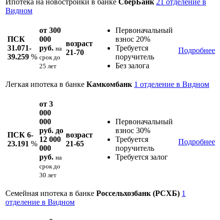
Ипотека на новостройки в банке
СберБанк
21 отделение в
Видном
от 300
Первоначальный
ПСК
000
взнос 20%
возраст
31.071-
руб.
Требуется
на
Подробнее
21-70
39.259
%
поручитель
срок
до
Без залога
25 лет
Легкая ипотека в банке
Камкомбанк
1 отделение в Видном
от 3
000
000
Первоначальный
руб. до
взнос 30%
ПСК 6-
возраст
12 000
Требуется
Подробнее
23.191
%
21-65
000
поручитель
руб.
Требуется залог
на
срок
до
30 лет
Семейная ипотека в банке
Россельхозбанк (РСХБ)
1
отделение в Видном