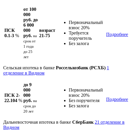
от 100
000
руб. до
Первоначальный
6 000
взнос 20%
ПСК
000
возраст
Требуется
Подробнее
0.1-3
%
руб.
21-75
на
поручитель
срок
от
Без залога
1 года
до 25
лет
Сельская ипотека в банке
Россельхозбанк (РСХБ)
1
отделение в Видном
до 9
000
Первоначальный
ПСК 2-
000
взнос 20%
Подробнее
22.104
%
руб.
Без поручителя
на
Без залога
срок
до
20 лет
Дальневосточная ипотека в банке
СберБанк
21 отделение в
Видном