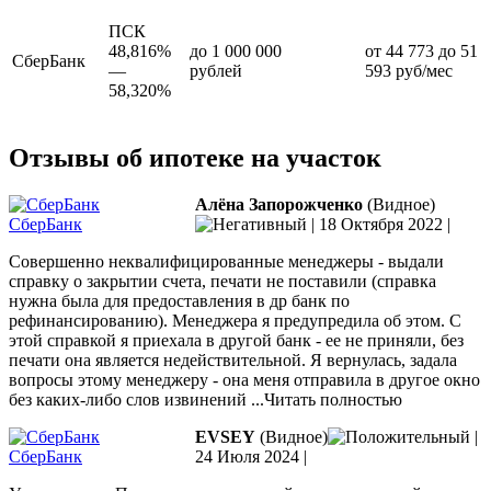
ПСК
48,816%
до 1 000 000
от 44 773 до 51
СберБанк
—
рублей
593 руб/мес
58,320%
Отзывы об ипотеке на участок
Алёна Запорожченко
(Видное)
СберБанк
|
18 Октября 2022
|
Совершенно неквалифицированные менеджеры - выдали
справку о закрытии счета, печати не поставили (справка
нужна была для предоставления в др банк по
рефинансированию). Менеджера я предупредила об этом. С
этой справкой я приехала в другой банк - ее не приняли, без
печати она является недействительной.
Я вернулась, задала
вопросы этому менеджеру - она меня отправила в другое окно
без каких-либо слов извинений
...Читать полностью
EVSEY
(Видное)
|
СберБанк
24 Июля 2024
|