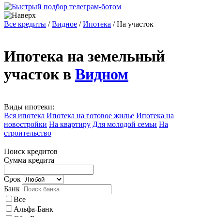
Все кредиты
/
Видное
/
Ипотека
/
На участок
Ипотека на земельный
участок в
Видном
Виды ипотеки:
Вся ипотека
Ипотека на готовое жилье
Ипотека на
новостройки
На квартиру
Для молодой семьи
На
строительство
Поиск кредитов
Сумма кредита
Срок
Банк
Все
Альфа-Банк