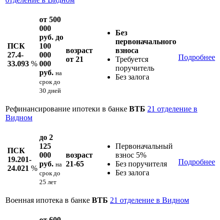
от 500
000
Без
руб. до
первоначального
ПСК
100
возраст
взноса
27.4-
000
Подробнее
от 21
Требуется
33.093
%
000
поручитель
руб.
на
Без залога
срок
до
30 дней
Рефинансирование ипотеки в банке
ВТБ
21 отделение в
Видном
до 2
125
Первоначальный
ПСК
000
возраст
взнос 5%
19.201-
Подробнее
руб.
21-65
Без поручителя
на
24.021
%
Без залога
срок
до
25 лет
Военная ипотека в банке
ВТБ
21 отделение в Видном
от 600