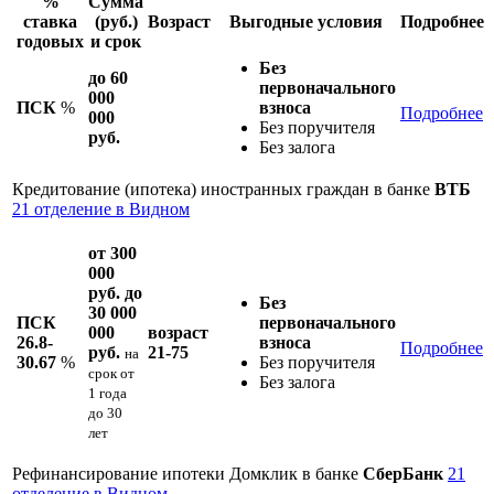
%
Сумма
ставка
(руб.)
Возраст
Выгодные условия
Подробнее
годовых
и срок
Без
до 60
первоначального
000
ПСК
%
взноса
Подробнее
000
Без поручителя
руб.
Без залога
Кредитование (ипотека) иностранных граждан в банке
ВТБ
21 отделение в Видном
от 300
000
руб. до
Без
30 000
ПСК
первоначального
000
возраст
26.8-
взноса
Подробнее
руб.
21-75
на
30.67
%
Без поручителя
срок
от
Без залога
1 года
до 30
лет
Рефинансирование ипотеки Домклик в банке
СберБанк
21
отделение в Видном