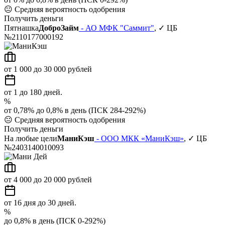
😐
Средняя вероятность одобрения
Получить деньги
Пятнашка
ДоброЗайм
- АО МФК "Саммит"
, ✓ ЦБ
№2110177000192
от 1 000 до 30 000 рублей
от 1 до 180 дней.
%
от 0,78% до 0,8% в день (ПСК 284-292%)
😐
Средняя вероятность одобрения
Получить деньги
На любые цели
МаниКэш
- ООО МКК «МаниКэш»
, ✓ ЦБ
№2403140010093
от 4 000 до 20 000 рублей
от 16 дня до 30 дней.
%
до 0,8% в день (ПСК 0-292%)