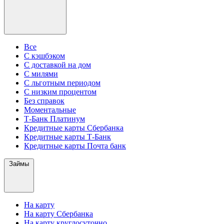
Все
С кэшбэком
С доставкой на дом
С милями
С льготным периодом
С низким процентом
Без справок
Моментальные
Т-Банк Платинум
Кредитные карты Сбербанка
Кредитные карты Т-Банк
Кредитные карты Почта банк
Займы
На карту
На карту Сбербанка
На карту круглосуточно