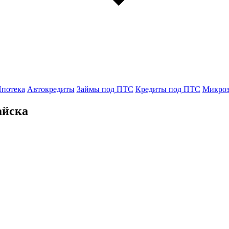
потека
Автокредиты
Займы под ПТС
Кредиты под ПТС
Микро
айска