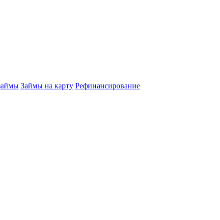
займы
Займы на карту
Рефинансирование