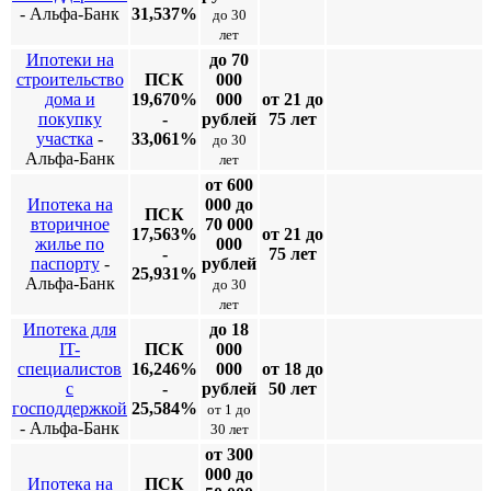
- Альфа-Банк
31,537%
до 30
лет
Ипотеки на
до 70
строительство
ПСК
000
дома и
19,670%
000
от 21 до
покупку
-
рублей
75 лет
участка
-
33,061%
до 30
Альфа-Банк
лет
от 600
Ипотека на
000 до
ПСК
вторичное
70 000
17,563%
от 21 до
жилье по
000
-
75 лет
паспорту
-
рублей
25,931%
Альфа-Банк
до 30
лет
Ипотека для
до 18
IT-
ПСК
000
специалистов
16,246%
000
от 18 до
с
-
рублей
50 лет
господдержкой
25,584%
от 1 до
- Альфа-Банк
30 лет
от 300
000 до
Ипотека на
ПСК