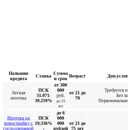
Название
Сумма
Ставка
Возраст
Доп.услов
кредита
и срок
от 300
ПСК
000
Требуется п
Легкая
от 21 до
31.071-
руб.
Без за
ипотека
70
39.259%
Первоначальны
до 25
лет
до 6
Ипотека на
ПСК
000
новостройку с
19,336%
000
от 21 до
господдержкой
-
рублей
75 лет