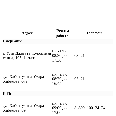
Режим
Адрес
Телефон
работы
СберБанк
пн - пт с
г. Усть-Джегута, Курортная
08:30 до
03‒21
улица, 195, 1 этаж
17:30;
пн - пт с
аул Хабез, улица Умара
08:30 до
03‒21
Хабекова, 67а
16:45;
ВТБ
пн - пт с
аул Хабез, улица Умара
09:00 до
8‒800‒100‒24‒24
Хабекова, 89
17:00;