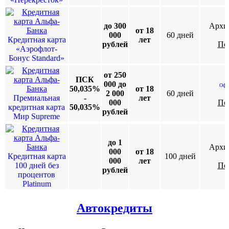
до 300
Архив
от 18
000
60 дней​
Кредитная карта
лет
рублей
По
«Аэрофлот-
Бонус Standard»
от 250
ПСК
000 до
Офо
50,035%
от 18
2 000
60 дней
Премиальная
-
лет
000
По
кредитная карта
50,035%
рублей
Мир Supreme
до 1
Архив
000
от 18
Кредитная карта
100 дней
000
лет
100 дней без
По
рублей
процентов
Platinum
Автокредиты