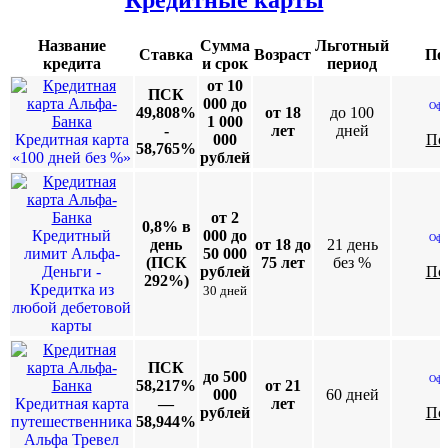
Кредитные карты
Название
Сумма
Льготный
Ставка
Возраст
По
кредита
и срок
период
от 10
ПСК
000 до
Офо
49,808%
от 18
до 100
1 000
-
лет
дней
Кредитная карта
000
По
58,765%
«100 дней без %»
рублей
от 2
0,8% в
Кредитный
000 до
Офо
день
от 18 до
21 день
лимит Альфа-
50 000
(ПСК
75 лет
без %
Деньги -
рублей
По
292%)
Кредитка из
30 дней
любой дебетовой
карты
ПСК
до 500
Офо
58,217%
от 21
000
60 дней
Кредитная карта
—
лет
рублей
По
путешественника
58,944%
Альфа Тревел