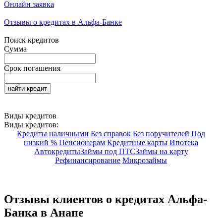
Онлайн заявка
Отзывы о кредитах в Альфа-Банке
Поиск кредитов
Сумма
Срок погашения
найти кредит
Виды кредитов
Виды кредитов:
Кредиты наличными
Без справок
Без поручителей
Под
низкий %
Пенсионерам
Кредитные карты
Ипотека
Автокредиты
Займы под ПТС
Займы на карту
Рефинансирование
Микрозаймы
Отзывы клиентов о кредитах Альфа-
Банка в Анапе