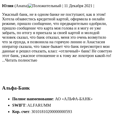
Юлия
(Анапа)
|
11 Декабря 2021
|
Ужасный банк, не в одном банке не поступают, как в этом!
Хотела обзавестись кредитной картой, оформила в онлайн
режиме, пришло сообщение, что предварительно одобрили,
пришло сообщение что карта моя голова и я могу ее уже
забрать, по итогу я приехала за своей картой и молодой
человек сказал,
что банк отказал, меня это очень возмутило
что за ерунда, я позвонила на горячую линию и Анастасия
оператор сказала, что такое бывает что банк пересмотрел мои
данные и решил отказать, класс «отличный» банк! Не советую
этот банк, ужасное отношение и к тому же лохотрон какой-то!
...Читать полностью
Добавить отзыв
Все отзывы
Альфа-Банк
Полное наименование
: АО «АЛЬФА-БАНК»
SWIFT
: ALFARUMM
Кор. счет
: 30101810200000000593