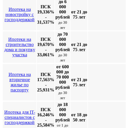
до 6
ПСК
000
Ипотека на
19,336%
000
от 21 до
новостройку с
-
рублей
75 лет
господдержкой
31,537%
до 30
лет
до 70
Ипотеки на
ПСК
000
строительство
19,670%
000
от 21 до
дома и покупку
-
рублей
75 лет
участка
33,061%
до 30
лет
от 600
000 до
Ипотека на
ПСК
70 000
вторичное
17,563%
от 21 до
000
жилье по
-
75 лет
рублей
паспорту
25,931%
до 30
лет
до 18
ПСК
000
Ипотека для IT-
16,246%
000
от 18 до
специалистов с
-
рублей
50 лет
господдержкой
25,584%
от 1 до