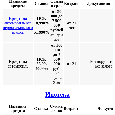
Название
Сумма
Ставка
Возраст
Доп.условия
кредита
и срок
от 50
000 до
Кредит на
ПСК
7 500
автомобиль без
18,990%
от 21
000
первоначального
-
лет
рублей
взноса
51,990%
от 1 до 5
лет
от 100
000
до 7
ПСК
500
Кредит на
Без поручите
23.99-
000
от 21
автомобиль
Без залога
46.99
%
руб.
от 1
года до
5 лет
Ипотека
Название
Сумма
Ставка
Возраст
Доп.усло
кредита
и срок