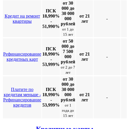
от 30
000 до
ПСК
30 000
Кредит на ремонт
18,990%
от 21
000
-
квартиры
-
лет
рублей
51,990%
от 1 до
15 лет
от 50
000 до
ПСК
7 500
Рефинансирование
18,990%
от 21
000
-
кредитных карт
-
лет
рублей
53,999%
от 2 до 7
лет
от 30
000 до
Платите по
ПСК
30 000
кредитам меньше -
18,990%
000
от 21
-
Рефинансирование
-
рублей
лет
кредитов
53,999%
от 1
года до
15 лет