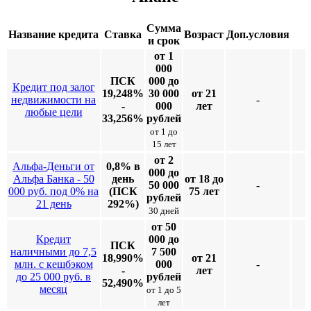
Сумма
Название кредита
Ставка
Возраст
Доп.условия
и срок
от 1
000
ПСК
000 до
Кредит под залог
19,248%
30 000
от 21
недвижимости на
-
-
000
лет
любые цели
33,256%
рублей
от 1 до
15 лет
от 2
Альфа-Деньги от
0,8% в
000 до
Альфа Банка - 50
день
от 18 до
50 000
-
000 руб. под 0% на
(ПСК
75 лет
рублей
21 день
292%)
30 дней
от 50
Кредит
000 до
ПСК
наличными до 7,5
7 500
18,990%
от 21
млн. с кешбэком
000
-
-
лет
до 25 000 руб. в
рублей
52,490%
месяц
от 1 до 5
лет