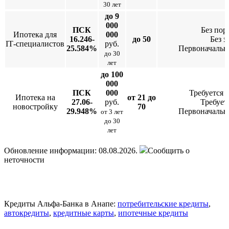
30 лет
до 9
000
ПСК
Без пор
Ипотека для
000
16.246-
до 50
Без з
IT‑специалистов
руб.
25.584%
Первоначальн
до 30
лет
до 100
000
ПСК
000
Требуется 
Ипотека на
от 21 до
27.06-
руб.
Требует
новостройку
70
29.948%
Первоначальн
от 3 лет
до 30
лет
Обновление информации: 08.08.2026.
Сообщить о
неточности
Кредиты Альфа-Банка в Анапе:
потребительские кредиты
,
автокредиты
,
кредитные карты
,
ипотечные кредиты