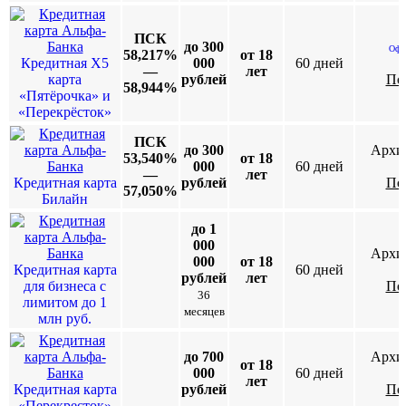
ПСК
до 300
Офо
58,217%
от 18
Кредитная Х5
000
60 дней​
—
лет
карта
рублей
По
58,944%
«Пятёрочка» и
«Перекрёсток»
ПСК
до 300
Архив
53,540%
от 18
000
60 дней
—
лет
Кредитная карта
рублей
По
57,050%
Билайн
до 1
000
Архив
000
от 18
Кредитная карта
60 дней
рублей
лет
для бизнеса с
По
36
лимитом до 1
месяцев
млн руб.
до 700
Архив
от 18
000
60 дней
лет
Кредитная карта
рублей
По
«Перекресток»