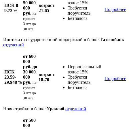
50 000
взнос 15%
ПСК 8-
возраст
000
Требуется
Подробнее
9.72
%
21-65
руб.
поручитель
на
Без залога
срок
от
3 лет до
30 лет
Ипотека с государственной поддержкой в банке
Татсоцбанк
отделений
от 600
000
руб. до
Первоначальный
ПСК
30 000
взнос 15%
возраст
23.59-
000
Требуется
Подробнее
18-70
29.948
%
руб.
поручитель
на
Без залога
срок
от
3 лет до
30 лет
Новостройки в банке
Уралсиб
отделений
от 500
000