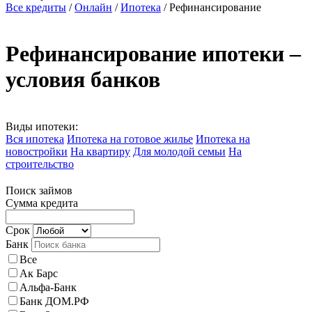
Все кредиты
/
Онлайн
/
Ипотека
/
Рефинансирование
Рефинансирование ипотеки –
условия банков
Виды ипотеки:
Вся ипотека
Ипотека на готовое жилье
Ипотека на
новостройки
На квартиру
Для молодой семьи
На
строительство
Поиск займов
Сумма кредита
Срок
Банк
Все
Ак Барс
Альфа-Банк
Банк ДОМ.РФ