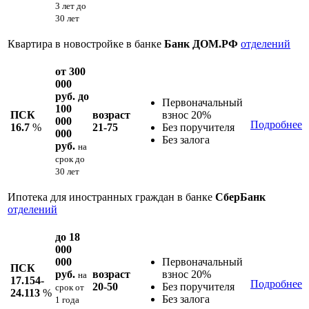
3 лет до
30 лет
Квартира в новостройке в банке
Банк ДОМ.РФ
отделений
от 300
000
руб. до
Первоначальный
100
ПСК
возраст
взнос 20%
000
Подробнее
16.7
%
21-75
Без поручителя
000
Без залога
руб.
на
срок
до
30 лет
Ипотека для иностранных граждан в банке
СберБанк
отделений
до 18
000
000
Первоначальный
ПСК
руб.
возраст
взнос 20%
на
17.154-
Подробнее
20-50
Без поручителя
срок
от
24.113
%
Без залога
1 года