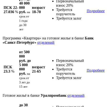
Первоначальный
40 000
взнос 20%
ПСК 22-
000
возраст
Требуется
Подробнее
27.036
%
руб.
18-70
на
поручитель
срок
от
Требуется залог
1 года
до 30
лет
Программа «Квартира» на готовое жилье в банке
Банк
«Санкт-Петербург»
отделений
от 500
000
руб. до
Первоначальный
5 000
взнос 20%
ПСК
возраст
000
Требуется
Подробнее
23.3
%
21-65
руб.
поручитель
на
Требуется залог
срок
от
3 лет до
15 лет
Готовое жильё в банке
Уралпромбанк
отделений
до 30