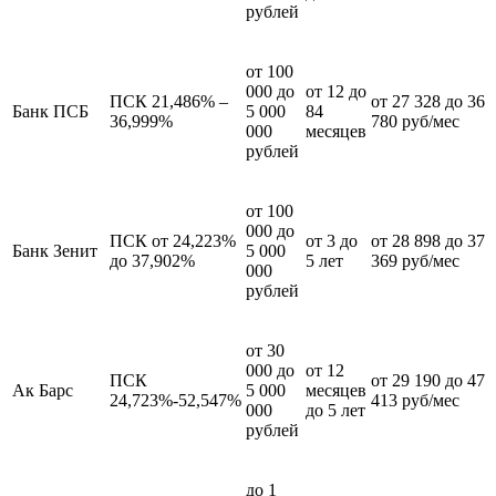
рублей
от 100
000 до
от 12 до
ПСК 21,486% –
от 27 328 до 36
Банк ПСБ
5 000
84
36,999%
780 руб/мес
000
месяцев
рублей
от 100
000 до
ПСК от 24,223%
от 3 до
от 28 898 до 37
Банк Зенит
5 000
до 37,902%
5 лет
369 руб/мес
000
рублей
от 30
000 до
от 12
ПСК
от 29 190 до 47
Ак Барс
5 000
месяцев
24,723%-52,547%
413 руб/мес
000
до 5 лет
рублей
до 1