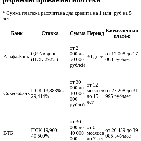
* Сумма платежа рассчитана для кредита на 1 млн. руб на 5
лет
Ежемесячный
Банк
Ставка
Сумма
Период
платёж
от 2
0,8% в день
000 до
от 17 008 до 17
Альфа-Банк
30 дней
(ПСК 292%)
50 000
008 руб/мес
рублей
от 30
от 12
000 до
ПСК 13,883% -
месяцев
от 23 208 до 31
Совкомбанк
30 000
29,414%
до 15
995 руб/мес
000
лет
рублей
от 30
000 до
от 6
ПСК 19,900-
от 26 439 до 39
ВТБ
40 000
месяцев
40,500%
085 руб/мес
000
до 7 лет