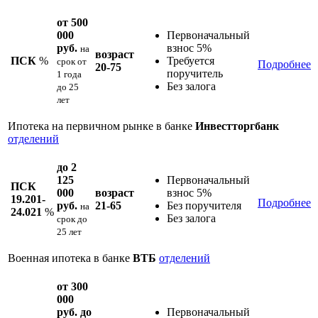
от 500
000
Первоначальный
руб.
взнос 5%
на
возраст
ПСК
%
Требуется
срок
от
Подробнее
20-75
поручитель
1 года
Без залога
до 25
лет
Ипотека на первичном рынке в банке
Инвестторгбанк
отделений
до 2
125
Первоначальный
ПСК
000
возраст
взнос 5%
19.201-
Подробнее
руб.
21-65
Без поручителя
на
24.021
%
Без залога
срок
до
25 лет
Военная ипотека в банке
ВТБ
отделений
от 300
000
руб. до
Первоначальный