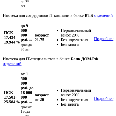
до 30
лет
Ипотека для сотрудников IT-компани в банке
ВТБ
отделений
до 9
000
Первоначальный
ПСК
000
возраст
взнос 20%
17.434-
Подробнее
руб.
21-75
Без поручителя
на
19.944
%
Без залога
срок
до
30 лет
Ипотека для IT-специалистов в банке
Банк ДОМ.РФ
отделений
от 1
500
000
руб. до
Первоначальный
ПСК
18 000
возраст
взнос 20%
17.501-
000
Подробнее
от 20
Без поручителя
25.584
%
руб.
на
Без залога
срок
от
1 года