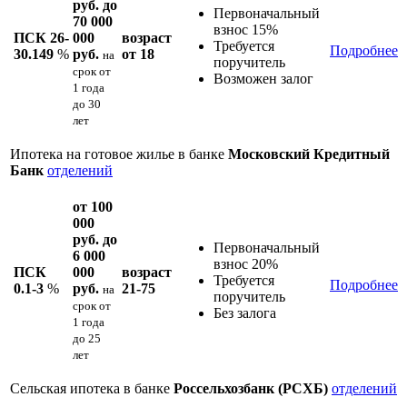
руб. до
Первоначальный
70 000
взнос 15%
ПСК 26-
000
возраст
Требуется
Подробнее
30.149
%
руб.
от 18
на
поручитель
срок
от
Возможен залог
1 года
до 30
лет
Ипотека на готовое жилье в банке
Московский Кредитный
Банк
отделений
от 100
000
руб. до
Первоначальный
6 000
взнос 20%
ПСК
000
возраст
Требуется
Подробнее
0.1-3
%
руб.
21-75
на
поручитель
срок
от
Без залога
1 года
до 25
лет
Сельская ипотека в банке
Россельхозбанк (РСХБ)
отделений