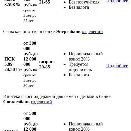
Подробнее
21-65
Без поручителя
3.598
%
руб.
на
Без залога
срок
от
3 лет до
25 лет
Сельская ипотека в банке
Энергобанк
отделений
от 300
000
руб. до
Первоначальный
ПСК
12 000
взнос 20%
возраст
5.99-
000
Требуется
Подробнее
20-85
24.501
%
руб.
поручитель
на
Без залога
срок
от
3 лет до
30 лет
Ипотека с господдержкой для семей с детьми в банке
Совкомбанк
отделений
от 500
000
руб. до
Первоначальный
12 000
взнос 20%