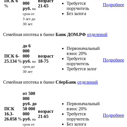
ПСК 6
возраст
000
Требуется
Подробнее
%
21-65
руб.
поручитель
на
Без залога
срок
от
3 лет до
30 лет
Семейная ипотека в банке
Банк ДОМ.РФ
отделений
до 6
Первоначальный
000
взнос 20%
ПСК 6-
000
возраст
Требуется
Подробнее
25.134
%
руб.
18-75
на
поручитель
срок
до
Требуется залог
30 лет
Семейная ипотека в банке
СберБанк
отделений
от 500
000
руб. до
Первоначальный
ПСК
50 000
взнос 20%
возраст
16.3-
000
Требуется
Подробнее
21-65
26.058
%
руб.
поручитель
на
Без залога
срок
от