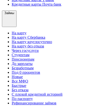
Кредитные карты Почта банк
Займы
На карту
На карту Сбербанка
На карту круглосуточно
На карту без отказа
Через госуслуги
Студентам
Пенсионерам
До зарплаты
Безработным
Под 0 процентов
Новые
Все МФО
Быстрые
Без отказа
С плохой кредитной историей
По паспорту
Рефинансирование займов