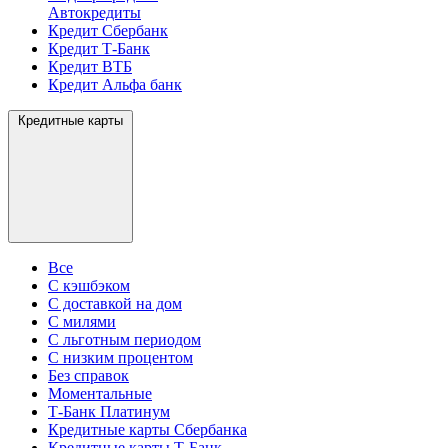
Автокредиты
Кредит Сбербанк
Кредит Т-Банк
Кредит ВТБ
Кредит Альфа банк
Кредитные карты
Все
С кэшбэком
С доставкой на дом
С милями
С льготным периодом
С низким процентом
Без справок
Моментальные
Т-Банк Платинум
Кредитные карты Сбербанка
Кредитные карты Т-Банк