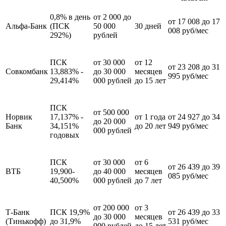
0,8% в день
от 2 000 до
от 17 008 до 17
Альфа-Банк
(ПСК
50 000
30 дней
008 руб/мес
292%)
рублей
ПСК
от 30 000
от 12
от 23 208 до 31
Совкомбанк
13,883% -
до 30 000
месяцев
995 руб/мес
29,414%
000 рублей
до 15 лет
ПСК
от 500 000
Норвик
17,137% -
от 1 года
от 24 927 до 34
до 20 000
Банк
34,151%
до 20 лет
949 руб/мес
000 рублей
годовых
ПСК
от 30 000
от 6
от 26 439 до 39
ВТБ
19,900-
до 40 000
месяцев
085 руб/мес
40,500%
000 рублей
до 7 лет
от 200 000
от 3
Т-Банк
ПСК 19,9%
от 26 439 до 33
до 30 000
месяцев
(Тинькофф)
до 31,9%
531 руб/мес
000 рублей
до 15 лет