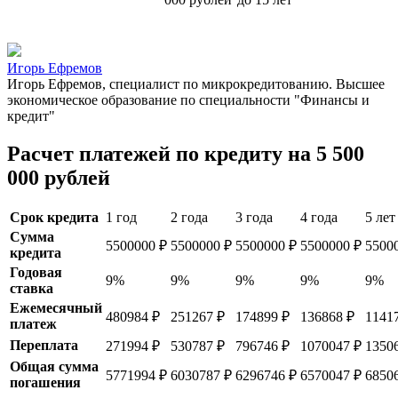
Игорь Ефремов
Игорь Ефремов, специалист по микрокредитованию. Высшее
экономическое образование по специальности "Финансы и
кредит"
Расчет платежей по кредиту на 5 500
000 рублей
Срок кредита
1 год
2 года
3 года
4 года
5 лет
Сумма
5500000 ₽
5500000 ₽
5500000 ₽
5500000 ₽
5500
кредита
Годовая
9%
9%
9%
9%
9%
ставка
Ежемесячный
480984 ₽
251267 ₽
174899 ₽
136868 ₽
1141
платеж
Переплата
271994 ₽
530787 ₽
796746 ₽
1070047 ₽
1350
Общая сумма
5771994 ₽
6030787 ₽
6296746 ₽
6570047 ₽
6850
погашения